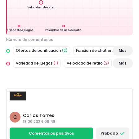
Velocidad de retiro
Variedad de juegos
Facilidad de uso del sitio.
Número de comentarios
Más
Ofertas de bonificación
(2)
Función de chat en vivo
(1)
Oportunidades de crupier en vivo
(1)
Más
Variedad de juegos
(1)
Velocidad de retiro
(2)
Facilidad de uso del sitio.
(1)
Carlos Torres
C
19.06.2024
09:48
Comentarios positivos
Probado