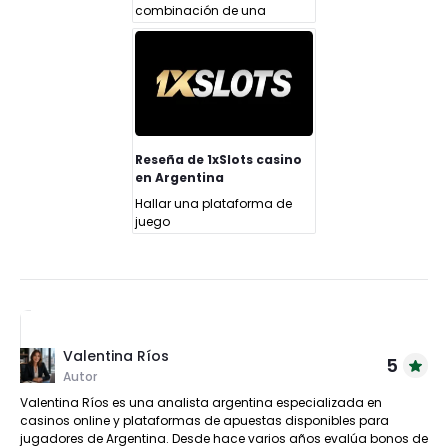
combinación de una
Reseña de 1xSlots casino
en Argentina
Hallar una plataforma de
juego
Valentina Ríos
5
Autor
Valentina Ríos es una analista argentina especializada en
casinos online y plataformas de apuestas disponibles para
jugadores de Argentina. Desde hace varios años evalúa bonos de