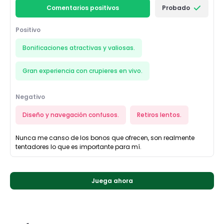
Comentarios positivos
Probado
Positivo
Bonificaciones atractivas y valiosas.
Gran experiencia con crupieres en vivo.
Negativo
Diseño y navegación confusos.
Retiros lentos.
Nunca me canso de los bonos que ofrecen, son realmente
tentadores lo que es importante para mí.
Juega ahora