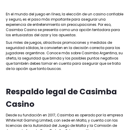
En el mundo del juego en línea, la elección de un casino confiable
y seguro, es el paso más importante para asegurar una
experiencia de entretenimiento sin preocupaciones. Por eso,
Casimba Casino se presenta como una opción tentadora para
los entusiastas del azar y las apuestas.
Sus miles de juegos, atractivas promociones y medidas de
seguridad sólidas, le convierten en la decisión correcta para los
jugadores argentinos. Conoce más sobre Casimba Argentina, su
oferta, la seguridad que brinda y los posibles puntos negativos
que también debes tomar en cuenta para asegurar que se trata
de la opción que tanto buscas.
Respaldo legal de Casimba
Casino
Desde su fundación en 2017, Casimba es operado por la empresa
White Hat Gaming Limited, con sede en Malta, y cuenta con las
licencias de la Autoridad del Juego de Malta y la Comisión de