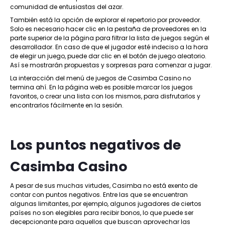
comunidad de entusiastas del azar.
También está la opción de explorar el repertorio por proveedor.
Solo es necesario hacer clic en la pestaña de proveedores en la
parte superior de la página para filtrar la lista de juegos según el
desarrollador. En caso de que el jugador esté indeciso a la hora
de elegir un juego, puede dar clic en el botón de juego aleatorio.
Así se mostrarán propuestas y sorpresas para comenzar a jugar.
La interacción del menú de juegos de Casimba Casino no
termina ahí. En la página web es posible marcar los juegos
favoritos, o crear una lista con los mismos, para disfrutarlos y
encontrarlos fácilmente en la sesión.
Los puntos negativos de
Casimba Casino
A pesar de sus muchas virtudes, Casimba no está exento de
contar con puntos negativos. Entre las que se encuentran
algunas limitantes, por ejemplo, algunos jugadores de ciertos
países no son elegibles para recibir bonos, lo que puede ser
decepcionante para aquellos que buscan aprovechar las