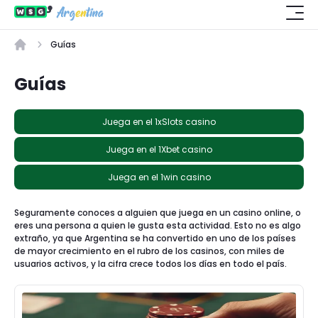
Guías
Guías
Juega en el 1xSlots casino
Juega en el 1Xbet casino
Juega en el 1win casino
Seguramente conoces a alguien que juega en un casino online, o
eres una persona a quien le gusta esta actividad. Esto no es algo
extraño, ya que Argentina se ha convertido en uno de los países
de mayor crecimiento en el rubro de los casinos, con miles de
usuarios activos, y la cifra crece todos los días en todo el país.