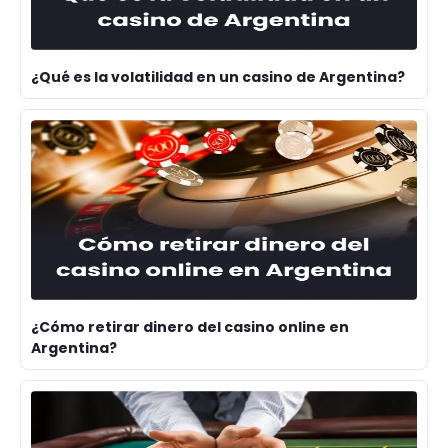
¿Qué es la volatilidad en un casino de Argentina?
¿Cómo retirar dinero del casino online en
Argentina?