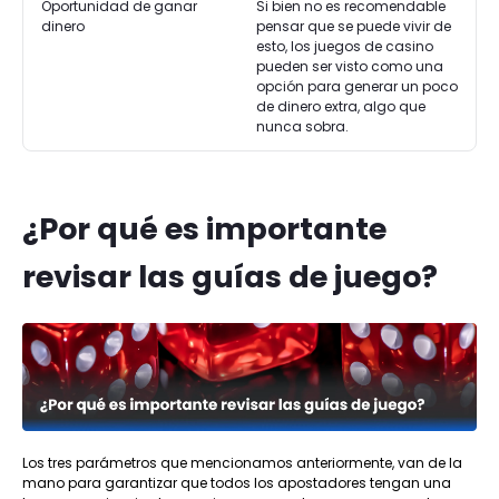
Oportunidad de ganar
Si bien no es recomendable
dinero
pensar que se puede vivir de
esto, los juegos de casino
pueden ser visto como una
opción para generar un poco
de dinero extra, algo que
nunca sobra.
¿Por qué es importante
revisar las guías de juego?
Los tres parámetros que mencionamos anteriormente, van de la
mano para garantizar que todos los apostadores tengan una