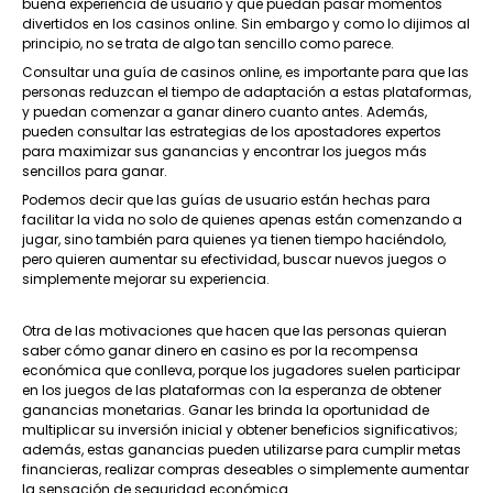
buena experiencia de usuario y que puedan pasar momentos
divertidos en los casinos online. Sin embargo y como lo dijimos al
principio, no se trata de algo tan sencillo como parece.
Consultar una guía de casinos online, es importante para que las
personas reduzcan el tiempo de adaptación a estas plataformas,
y puedan comenzar a ganar dinero cuanto antes. Además,
pueden consultar las estrategias de los apostadores expertos
para maximizar sus ganancias y encontrar los juegos más
sencillos para ganar.
Podemos decir que las guías de usuario están hechas para
facilitar la vida no solo de quienes apenas están comenzando a
jugar, sino también para quienes ya tienen tiempo haciéndolo,
pero quieren aumentar su efectividad, buscar nuevos juegos o
simplemente mejorar su experiencia.
Otra de las motivaciones que hacen que las personas quieran
saber cómo ganar dinero en casino es por la recompensa
económica que conlleva, porque los jugadores suelen participar
en los juegos de las plataformas con la esperanza de obtener
ganancias monetarias. Ganar les brinda la oportunidad de
multiplicar su inversión inicial y obtener beneficios significativos;
además, estas ganancias pueden utilizarse para cumplir metas
financieras, realizar compras deseables o simplemente aumentar
la sensación de seguridad económica.