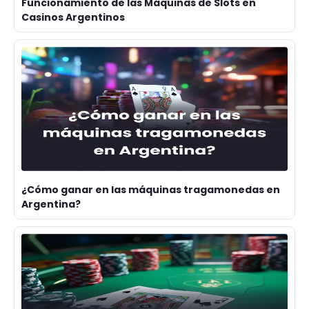
Funcionamiento de las Máquinas de Slots en
Casinos Argentinos
¿Cómo ganar en las máquinas tragamonedas en
Argentina?