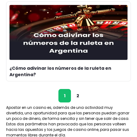
¿Cómo adivinar los números de la ruleta en
Argentina?
1
2
Apostar en un casino es, además de una actividad muy
divertida, una oportunidad para que las personas puedan ganar
un poco de dinero, de forma sencilla y sin tener que salir de casa.
Estos dos parámetros han provocado que las personas volteen
hacia las apuestas y los juegos de casino online, para pasar sus
momentos libres durante el día.