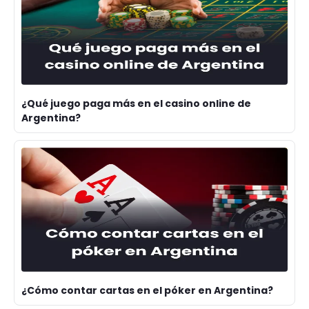
¿Qué juego paga más en el casino online de
Argentina?
¿Cómo contar cartas en el póker en Argentina?