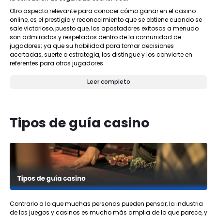
Otro aspecto relevante para conocer cómo ganar en el casino
online, es el prestigio y reconocimiento que se obtiene cuando se
sale victorioso, puesto que, los apostadores exitosos a menudo
son admirados y respetados dentro de la comunidad de
jugadores; ya que su habilidad para tomar decisiones
acertadas, suerte o estrategia, los distingue y los convierte en
referentes para otros jugadores.
Leer completo
Tipos de guía casino
Contrario a lo que muchas personas pueden pensar, la industria
de los juegos y casinos es mucho más amplia de lo que parece, y