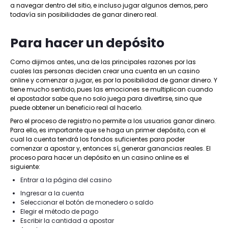
a navegar dentro del sitio, e incluso jugar algunos demos, pero
todavía sin posibilidades de ganar dinero real.
Para hacer un depósito
Como dijimos antes, una de las principales razones por las
cuales las personas deciden crear una cuenta en un casino
online y comenzar a jugar, es por la posibilidad de ganar dinero. Y
tiene mucho sentido, pues las emociones se multiplican cuando
el apostador sabe que no solo juega para divertirse, sino que
puede obtener un beneficio real al hacerlo.
Pero el proceso de registro no permite a los usuarios ganar dinero.
Para ello, es importante que se haga un primer depósito, con el
cual la cuenta tendrá los fondos suficientes para poder
comenzar a apostar y, entonces sí, generar ganancias reales. El
proceso para hacer un depósito en un casino online es el
siguiente:
Entrar a la página del casino
Ingresar a la cuenta
Seleccionar el botón de monedero o saldo
Elegir el método de pago
Escribir la cantidad a apostar