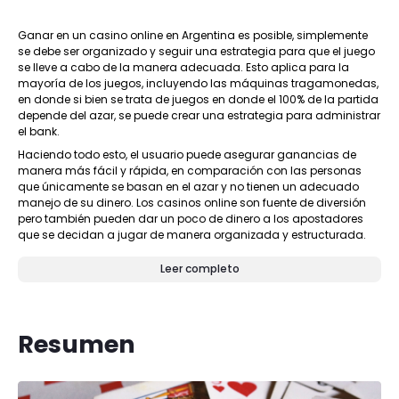
Ganar en un casino online en Argentina es posible, simplemente
se debe ser organizado y seguir una estrategia para que el juego
se lleve a cabo de la manera adecuada. Esto aplica para la
mayoría de los juegos, incluyendo las máquinas tragamonedas,
en donde si bien se trata de juegos en donde el 100% de la partida
depende del azar, se puede crear una estrategia para administrar
el bank.
Haciendo todo esto, el usuario puede asegurar ganancias de
manera más fácil y rápida, en comparación con las personas
que únicamente se basan en el azar y no tienen un adecuado
manejo de su dinero. Los casinos online son fuente de diversión
pero también pueden dar un poco de dinero a los apostadores
que se decidan a jugar de manera organizada y estructurada.
Leer completo
Resumen