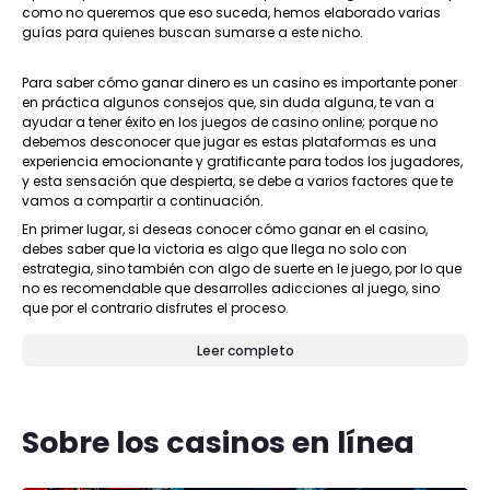
como no queremos que eso suceda, hemos elaborado varias
guías para quienes buscan sumarse a este nicho.
Para saber cómo ganar dinero es un casino es importante poner
en práctica algunos consejos que, sin duda alguna, te van a
ayudar a tener éxito en los juegos de casino online; porque no
debemos desconocer que jugar es estas plataformas es una
experiencia emocionante y gratificante para todos los jugadores,
y esta sensación que despierta, se debe a varios factores que te
vamos a compartir a continuación.
En primer lugar, si deseas conocer cómo ganar en el casino,
debes saber que la victoria es algo que llega no solo con
estrategia, sino también con algo de suerte en le juego, por lo que
no es recomendable que desarrolles adicciones al juego, sino
que por el contrario disfrutes el proceso.
Leer completo
Sobre los casinos en línea