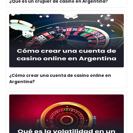
¿Qué es un crupier de casino en Argentina?
¿Cómo crear una cuenta de casino online en
Argentina?