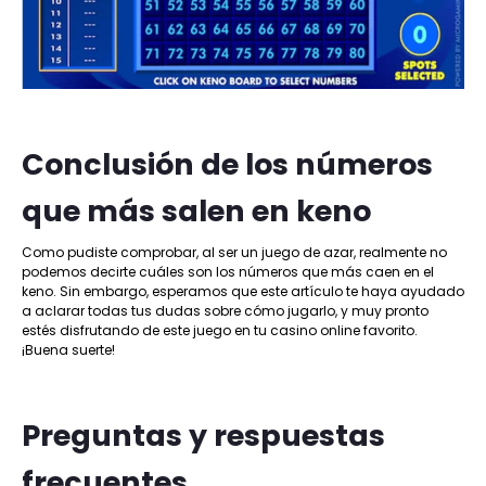
Conclusión de los números
que más salen en keno
Como pudiste comprobar, al ser un juego de azar, realmente no
podemos decirte cuáles son los números que más caen en el
keno. Sin embargo, esperamos que este artículo te haya ayudado
a aclarar todas tus dudas sobre cómo jugarlo, y muy pronto
estés disfrutando de este juego en tu casino online favorito.
¡Buena suerte!
Preguntas y respuestas
frecuentes