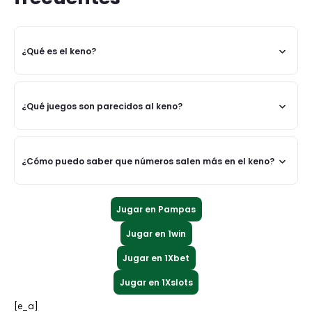
¿Qué es el keno?
El keno es un juego de azar en donde debes escoger
20 números entre 80 disponibles. Para ganar tu
¿Qué juegos son parecidos al keno?
combinación debe ser elegida por la máquina.
El bingo y la lotería son juegos bastante parecidos al
keno, ya que ambos tienen cartones con números y
¿Cómo puedo saber que números salen más en el keno?
figuras. El resultado final depende enteramente del
azar en ambos juegos.
Aunque existen múltiples estrategias que aseguran
Jugar en Pampas
saber los números que más salen en el keno, la
realidad es que la diferencia entre el número con
Jugar en 1win
mayor y menor repeticiones es prácticamente nula,
Jugar en 1Xbet
por lo que es imposible saber cuáles números
aparecen con mayor frecuencia en este juego.
Jugar en 1Xslots
[e_a]