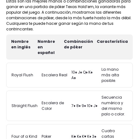
Estas son las mejores manos o combinaciones ganadoras para
ganar en una partida de póker Texas Hold’em, la variante más
popular del juego. A continuación, mostramos las diferentes
combinaciones de póker, desde la más fuerte hasta la más débil.
Cualquiera te puede hacer ganar según la mano de tus
contrincantes.
Nombre
Nombre
Combinación
Característica
en inglés
en
de póker
español
La mano
10♠ J♠ Q♠ K♠
Royal Flush
Escalera Real
más alta
A♠
posible.
Secuencia
Escalera de
numérica y
Straight Flush
7♦ 8♦ 9♦ 10♦ J♦
Color
del mismo
palo o color.
Cuatro
Four of a Kind
Poker
K♣ K♠ K♥ K♦ 3♠
cartas