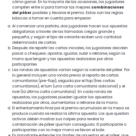
cómo ganar. En la mayoría de las ocasiones, los jugadores
compiten entre sí para formar las mejores
combinaciones
del póker
posibles y llevarse el premio. Estas son las reglas
básicas a tomar en cuenta para empezar:
Al comenzar una partida, dos jugadores hacen sus apuestas
obligatorias a través de las llamadas ciegas grande y
pequeña, y según el tipo de variante reciben una cantidad
determinada de cartas.
Después de repartir las cartas iniciales, los jugadores deciden
pasar o chequear, apostar, igualar, subir o retirarse, según la
mano que tengan y las apuestas realizadas por otros
participantes.
Las rondas de apuestas varían según la variante del póker. Por
lo general incluyen una ronda previa al reparto de cartas
comunitarias (pre-flop), seguida por el flop (tres cartas
comunitarias), el turn (una carta comunitaria adicional) y el
river (la última carta comunitaria). En cada ronda de
apuestas, los jugadores pueden igualar las apuestas
realizadas por otros, aumentarlas o retirarse de la mano.
El enfrentamiento final por el premio acumulado en la mesa se
produce cuando se realiza la última apuesta. Los que quedan
activos deben mostrar sus naipes para revelar la
combinación de póker que han conseguido. El participante o
participantes con la mejor mano se llevan el bote.
Es importante entender los límites de apuestas en el póker, que