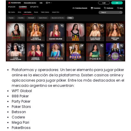
Plataformas y operadores: Un tercer elemento para jugar póker
online es la elección de la plataforma. Existen casinos online y
aplicaciones para jugar póker. Entre los más destacados en el
mercado argentino se encuentran:
WPT Global
888 Poker
Party Poker
Poker Stars
Betsson
Codere
Mega Pari
PokerBross