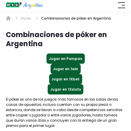
Guias
Combinaciones de póker en Argentina
Combinaciones de póker en
Argentina
Jugar en Pampas
Jugar en 1win
Jugar en 1Xbet
Jugar en 1Xslots
El póker es uno de los juegos más famosos en las salas de las
casas de apuestas, incluso cuentan con su propia pieza o
estancia, donde se llevan a cabo desde competencias sencillas
entre crupier o jugador o entre varios jugadores, hasta torneos
que duran varios días y concluyen con la entrega de un gran
premio para el primer lugar.