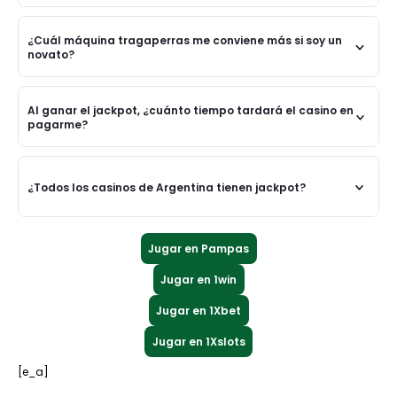
casino en el que estés cuente con la licencia expedida
Para ganar el jackpot tienes muchas opciones; puedes
por el gobierno argentino o con una licencia
¿Cuál máquina tragaperras me conviene más si soy un
jugar en una máquina tragamonedas con un jackpot
internacional de juego.
novato?
fijo, intentarlo con una máquina tragaperras de bote
progresivo o entrar en un torneo.
Si estás comenzando a jugar, te recomendamos una
Al ganar el jackpot, ¿cuánto tiempo tardará el casino en
máquina tragamonedas con volatilidad baja, ya que
pagarme?
obtendrás premios constantes sin arriesgar tanto. O
aún mejor, puedes aprender a jugar en una demo
Esto depende del método de pago que hayas elegido
gratuita.
ya que los pagos pueden ser instantáneos o tardar
¿Todos los casinos de Argentina tienen jackpot?
varios días en ser procesados.
Mientras el casino de tu interés ofrezca máquinas
Jugar en Pampas
tragamonedas como parte de su catálogo de juegos,
ten por seguro que habrá un jackpot que ganar.
Jugar en 1win
Jugar en 1Xbet
Jugar en 1Xslots
[e_a]