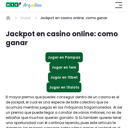
Guias
Jackpot en casino online: como ganar
Jackpot en casino online: como
ganar
Jugar en Pampas
Jugar en 1win
Jugar en 1Xbet
Jugar en 1Xslots
El mayor premio que puedes conseguir dentro de un casino es el
de jackpot, el cual es una especie de bote colectivo que se
acumula mientras juegas en las máquinas tragamonedas. Al ser
un premio que puede llegar a constar de varios millones, no es de
extrañar que muchos quieran ganarlo. Si tú también quieres tener
una oportunidad con él continúa leyendo, pues este artículo te
daremos los mejores consejos sobre cómo ganar el jackpot en el