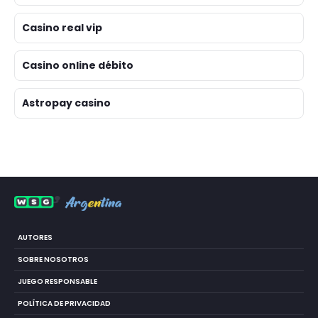
Casino real vip
Casino online débito
Astropay casino
AUTORES
SOBRE NOSOTROS
JUEGO RESPONSABLE
POLÍTICA DE PRIVACIDAD