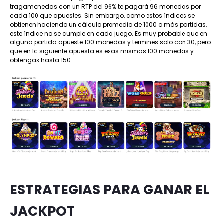
tragamonedas con un RTP del 96% te pagará 96 monedas por
cada 100 que apuestes. Sin embargo, como estos índices se
obtienen haciendo un cálculo promedio de 1000 o más partidas,
este índice no se cumple en cada juego. Es muy probable que en
alguna partida apueste 100 monedas y termines solo con 30, pero
que en la siguiente apuesta es esas mismas 100 monedas y
obtengas hasta 150.
ESTRATEGIAS PARA GANAR EL
JACKPOT