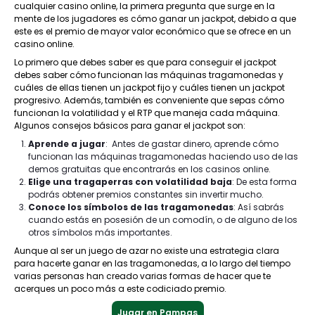
cualquier casino online, la primera pregunta que surge en la
mente de los jugadores es cómo ganar un jackpot, debido a que
este es el premio de mayor valor económico que se ofrece en un
casino online.
Lo primero que debes saber es que para conseguir el jackpot
debes saber cómo funcionan las máquinas tragamonedas y
cuáles de ellas tienen un jackpot fijo y cuáles tienen un jackpot
progresivo. Además, también es conveniente que sepas cómo
funcionan la volatilidad y el RTP que maneja cada máquina.
Algunos consejos básicos para ganar el jackpot son:
Aprende a jugar
: Antes de gastar dinero, aprende cómo
funcionan las máquinas tragamonedas haciendo uso de las
demos gratuitas que encontrarás en los casinos online.
Elige una tragaperras con volatilidad baja
: De esta forma
podrás obtener premios constantes sin invertir mucho.
Conoce los símbolos de las tragamonedas
: Así sabrás
cuando estás en posesión de un comodín, o de alguno de los
otros símbolos más importantes.
Aunque al ser un juego de azar no existe una estrategia clara
para hacerte ganar en las tragamonedas, a lo largo del tiempo
varias personas han creado varias formas de hacer que te
acerques un poco más a este codiciado premio.
Jugar en Pampas