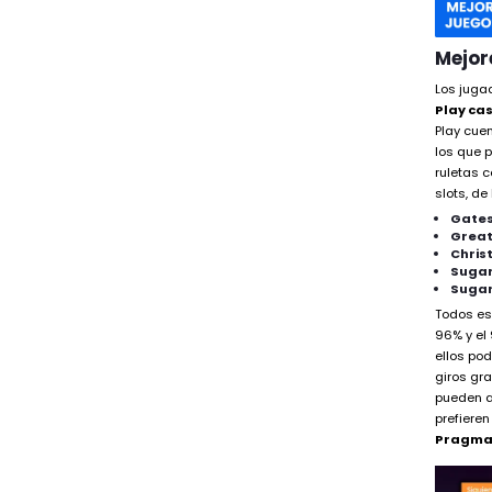
Mejor
Los juga
Play cas
Play cuen
los que 
ruletas c
slots, de
Gates
Great
Chris
Sugar
Sugar
Todos est
96% y el 
ellos po
giros gra
pueden a
prefieren
Pragma