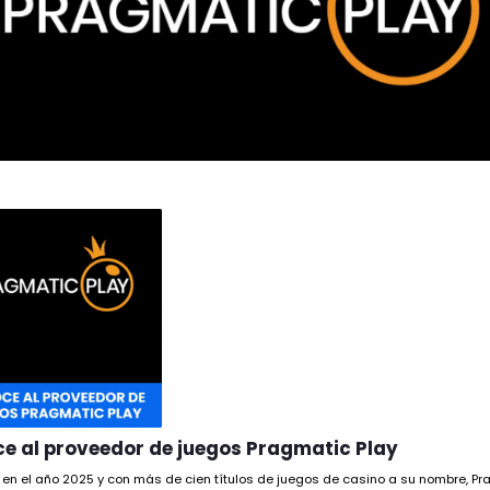
e al proveedor de juegos Pragmatic Play
en el año 2025 y con más de cien títulos de juegos de casino a su nombre, Pr