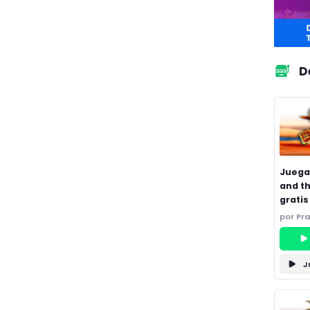
D
Juega
and th
grati
por Pr
J