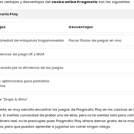
ras ventajas y desventajas del
casino online Pragmatic
son las siguientes:
atic Play
jas
Desventajas
variedad de máquinas tragamonedas
Pocos títulos de juegos en vivo.
cencias de juego UK y MGA
onado por la eficiencia de los juegos
 optimizados para pantallas
ñas
s “Drops & Wins”
te, es muy sencillo encontrar los juegos de Pragmatic Play en los casinos en 
. Si sientes curiosidad de probar uno de ellos, pero no te sientes listo para co
dinero real, no te preocupes pues Pragmatic Play ofrece demos gratis de la ma
s, para que puedas aprender a jugarlos sin correr ningún riesgo.