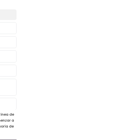
línea de
menzar a
yoría de