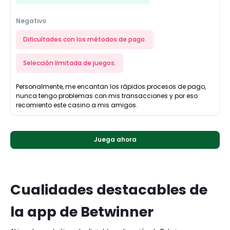
Negativo
Dificultades con los métodos de pago.
Selección limitada de juegos.
Personalmente, me encantan los rápidos procesos de pago,
nunca tengo problemas con mis transacciones y por eso
recomiento este casino a mis amigos.
Juega ahora
Cualidades destacables de
la app de Betwinner