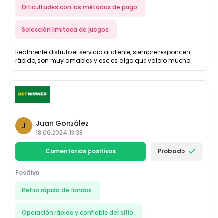
Dificultades con los métodos de pago.
Selección limitada de juegos.
Realmente disfruto el servicio al cliente, siempre responden
rápido, son muy amables y eso es algo que valoro mucho.
Juan González
J
18.06.2024
13:38
Comentarios positivos
Probado
Positivo
Retiro rápido de fondos.
Operación rápida y confiable del sitio.