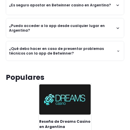
¿Es seguro apostar en Betwinner casino en Argentina?
Sí, Betwinner cuenta con medidas de seguridad sólidas
¿Puedo acceder a la app desde cualquier lugar en
para proteger la información personal y financiera de
Argentina?
sus usuarios, además de estar regulado por las
autoridades pertinentes. La licencia que respalda sus
Sí, siempre y cuando tengas una conexión a Internet
operaciones es la otorgada por autoridades de
¿Qué debo hacer en caso de presentar problemas
estable, puedes acceder a la aplicación de Betwinner
Curazao.
técnicos con la app de Betwinner?
desde cualquier lugar en Argentina.
En caso de problemas técnicos, se recomienda
contactar con el área de servicio de atención al
Populares
cliente de Betwinner.
Reseña de Dreams Casino
en Argentina