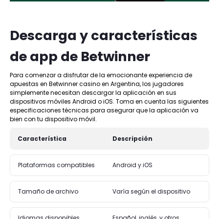
Descarga y características
de app de Betwinner
Para comenzar a disfrutar de la emocionante experiencia de
apuestas en Betwinner casino en Argentina, los jugadores
simplemente necesitan descargar la aplicación en sus
dispositivos móviles Android o iOS. Toma en cuenta las siguientes
especificaciones técnicas para asegurar que la aplicación va
bien con tu dispositivo móvil.
Característica
Descripción
Plataformas compatibles
Android y iOS
Tamaño de archivo
Varía según el dispositivo
Idiomas disponibles
Español, inglés, y otros