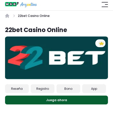
22bet Casino Online
22bet Casino Online
Reseña
Registro
Bono
App
Juega ahora