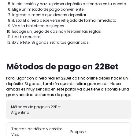
Inicia sesión y haz tu primer depósito de fondos en tu cuenta
Elige un método de pago conveniente
Ingresa el monto que deseas depositar
¡Listo! El dinero debe verse reflejado de forma inmediata
Ve a la biblioteca de juegos
Escoge un juego de casino y lee bien las reglas
Haz tu apuesta
¡Diviértete! Si ganas, retira tus ganancias
Métodos de pago en 22Bet
Para jugar con dinero real en 22Bet casino online debes hacer un
depósito. Si ganas, también querrás retirar ganancias. Hacer
ambas es muy sencillo en este portal ya que tiene disponible una
gran variedad de formas de pago.
Métodos de pago en 22Bet
Argentina
Tarjetas de débito y crédito
Ecopayz
Visa