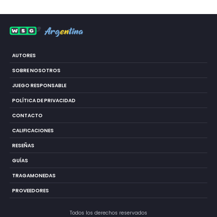
AUTORES
SOBRE NOSOTROS
JUEGO RESPONSABLE
POLÍTICA DE PRIVACIDAD
CONTACTO
CALIFICACIONES
RESEÑAS
GUÍAS
TRAGAMONEDAS
PROVEEDORES
Todos los derechos reservados