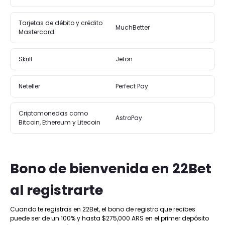
Tarjetas de débito y crédito
MuchBetter
Mastercard
Skrill
Jeton
Neteller
Perfect Pay
Criptomonedas como
AstroPay
Bitcoin, Ethereum y Litecoin
Bono de bienvenida en 22Bet
al registrarte
Cuando te registras en 22Bet, el bono de registro que recibes
puede ser de un 100% y hasta $275,000 ARS en el primer depósito