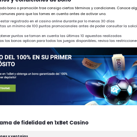
 todo bono o promoción trae consigo ciertos términos y condiciones. Conoce al
comunes para que los tomes en cuenta antes de activar uno.
estar registrado en el casino online durante por lo menos 30 días
tas un mínimo de 100 puntos promocionales antes de poder consultar la solic
s
btener puntos se toman en cuenta las últimas 10 apuestas realizadas
os los bonos aplican para todos los juegos disponibles; revisa las restriccione
ama de fidelidad en 1xBet Casino
ones y ventajas