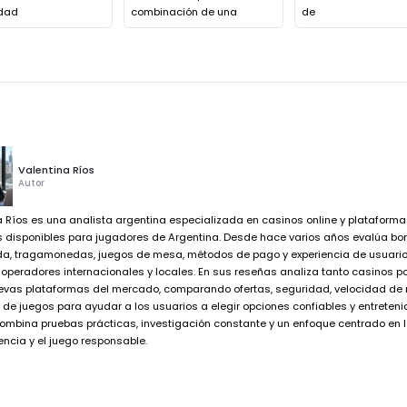
idad
combinación de una
de
Valentina Ríos
Autor
a Ríos es una analista argentina especializada en casinos online y plataforma
 disponibles para jugadores de Argentina. Desde hace varios años evalúa bo
da, tragamonedas, juegos de mesa, métodos de pago y experiencia de usuario
 operadores internacionales y locales. En sus reseñas analiza tanto casinos p
vas plataformas del mercado, comparando ofertas, seguridad, velocidad de r
de juegos para ayudar a los usuarios a elegir opciones confiables y entreteni
combina pruebas prácticas, investigación constante y un enfoque centrado en 
ncia y el juego responsable.