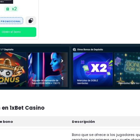
x2
 PROMOCIONAL
Obtén el bono
 en 1xBet Casino
de bono
Descripción
Bono que se ofrece a los jugadores q
registran por primera vez y suele otor