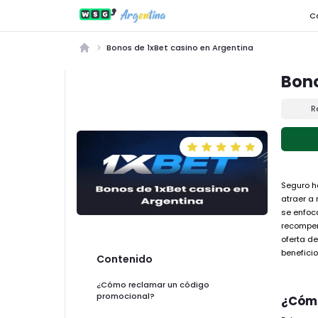
Ca
Bonos de 1xBet casino en Argentina
Bono
R
Seguro h
atraer a 
se enfoc
recompens
oferta de
benefici
Contenido
¿Cómo reclamar un código
promocional?
¿Cómo