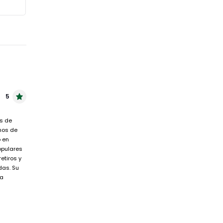
5
s de
nos de
 en
opulares
etiros y
das. Su
la