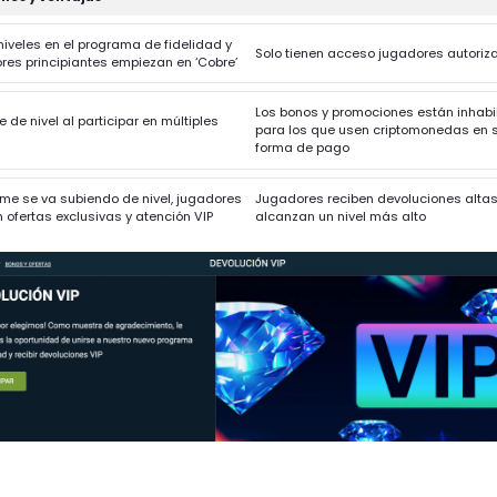
niveles en el programa de fidelidad y
Solo tienen acceso jugadores autoriz
res principiantes empiezan en ‘Cobre’
Los bonos y promociones están inhabi
 de nivel al participar en múltiples
para los que usen criptomonedas en 
s
forma de pago
me se va subiendo de nivel, jugadores
Jugadores reciben devoluciones altas
n ofertas exclusivas y atención VIP
alcanzan un nivel más alto