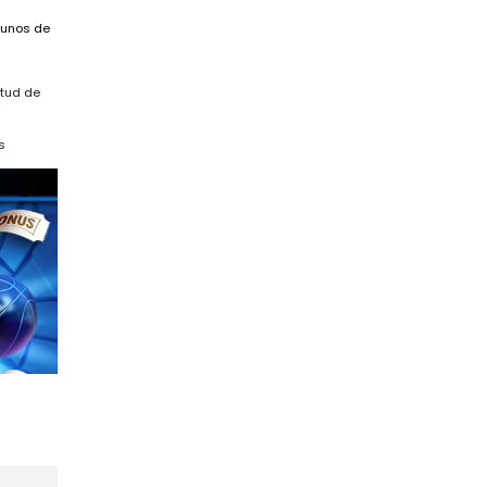
gunos de
itud de
s