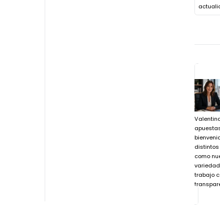
actual
Valentin
apuestas
bienveni
distintos
como nue
variedad 
trabajo 
transpare