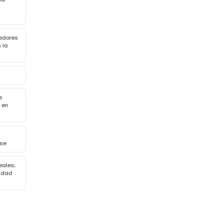
gadores
 la
s
 en
rse
eales;
lidad