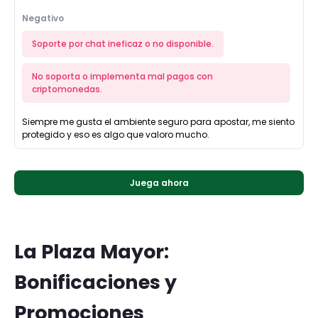
Negativo
Soporte por chat ineficaz o no disponible.
No soporta o implementa mal pagos con
criptomonedas.
Siempre me gusta el ambiente seguro para apostar, me siento
protegido y eso es algo que valoro mucho.
Juega ahora
La Plaza Mayor:
Bonificaciones y
Promociones