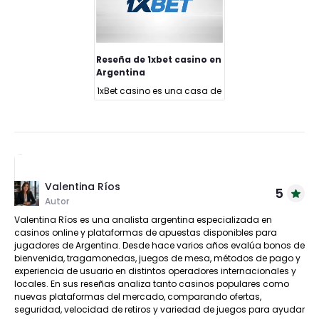
Reseña de 1xbet casino en
Argentina
1xBet casino es una casa de
Valentina Ríos
5
Autor
Valentina Ríos es una analista argentina especializada en
casinos online y plataformas de apuestas disponibles para
jugadores de Argentina. Desde hace varios años evalúa bonos de
bienvenida, tragamonedas, juegos de mesa, métodos de pago y
experiencia de usuario en distintos operadores internacionales y
locales. En sus reseñas analiza tanto casinos populares como
nuevas plataformas del mercado, comparando ofertas,
seguridad, velocidad de retiros y variedad de juegos para ayudar