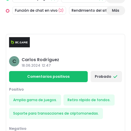
Pagos en criptomonedas
(1)
Más
Función de chat en vivo
(2)
Rendimiento del sitio
(1)
Pagos en criptomonedas
(1)
Carlos Rodríguez
C
18.06.2024
12:47
Comentarios positivos
Probado
Positivo
Amplia gama de juegos.
Retiro rápido de fondos.
Soporte para transacciones de criptomonedas.
Negativo