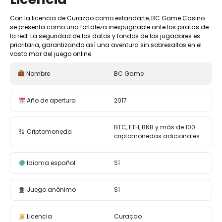
Con la licencia de Curazao como estandarte, BC Game Casino
se presenta como una fortaleza inexpugnable ante los piratas de
la red. La seguridad de los datos y fondos de los jugadores es
prioritaria, garantizando así una aventura sin sobresaltos en el
vasto mar del juego online.
Nombre
BC Game
Año de apertura
2017
BTC, ETH, BNB y más de 100
Criptomoneda
criptomonedas adicionales
Idioma español
Sí
Juego anónimo
Sí
Licencia
Curaçao