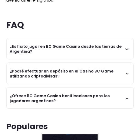
aventuras en el siglo XXI.
FAQ
¿Es lícito jugar en BC Game Casino desde las tierras de
Argentina?
Sí, merced a su licencia de Curazao, los jugadores
¿Podré efectuar un depósito en el Casino BC Game
argentinos pueden regocijarse en BC Game Casino
utilizando criptodivisas?
con plena licitud y seguridad.
Puedes saldar tu partida a través de Bitcoin, Ethereum
¿Ofrece BC Game Casino bonificaciones para los
y Litecoin. La nómina de transferencias de
jugadores argentinos?
criptodivisas disponibles acrece con constancia.
Así es, los jugadores oriundos de Argentina pueden
acceder a generosos donativos de bienvenida,
Populares
promociones cotidianas y un atractivo programa de
fidelidad.