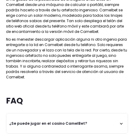
Camelbet desde una máquina de calcular o portátil, siempre
podrás hacerlo a través de tu artefacto ingenioso. Camelbet se
erige como un solar moderno, modelado para todos los linajes
de teléfonos sabios del presente. Tan solo despliega el telón del
sitio web oficial desde tu teléfono móvil y este cambiará por arte
de encantamiento a la versión móvil de Camelbet.
No es menester descargar aplicación alguna ni otro ingenio para
entregarte a la lid en Camelbet desde tu teléfono. Solo requieres
de un navegador y el lazo con la tela de la red. Por cierto, desde tu
ingenioso artefacto no solo puedes entregarte al juego, sino
también inscribirte, realizar depósitos y retirar tus riquezas sin
trabas. Y si alguna contrariedad o interrogante asoma, siempre
podrás resolverla a través del servicio de atención al usuario de
Camelbet.
FAQ
¿Se puede jugar en el casino CamelBet?