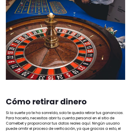
Cómo retirar dinero
Si la suerte ya te ha sonreído, solo te queda retirar tus ganancias.
Para hacerlo, necesitas abrir tu cuenta personal en el sitio de
Camelbet y proporcionar tus datos reales aquí. Ningún usuario
puede omitir el proceso de verificación, ya que gracias a esto, el