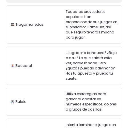
Todos los proveedores
populares han
proporcionado sus juegos en
Tragamonedas
el operador CamelBet, así
que seguro tendrás mucho
para jugar.
¿Jugador o banquero? ¿Rojo
o azul? Lo que saldrá esta
vez, nadie lo sabe. Pero
Baccarat
¿quizás puedas adivinarlo?
Haz tu apuesta y prueba tu
suerte.
Utiliza estrategias para
ganar al apostar en
Ruleta
números específicos, colores
o grupos de casillas.
Intenta terminar el juego con