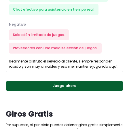
Chat efectivo para asistencia en tiempo real.
Negativo
Selección limitada de juegos.
Proveedores con una mala selección de juegos.
Realmente disfruto el servicio al cliente, siempre responden
rápido y son muy amables y eso me mantiene jugando aquí.
Juega ahora
Giros Gratis
Por supuesto, al principio puedes obtener giros gratis simplemente