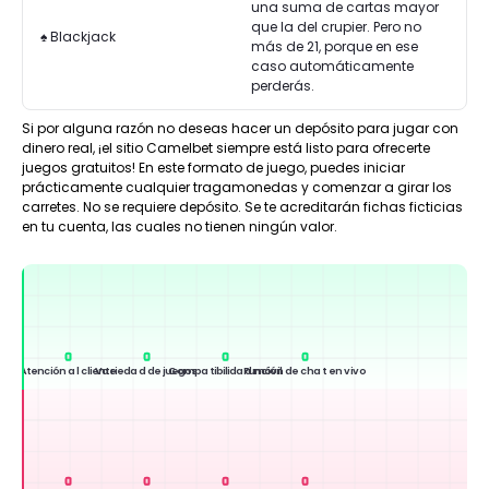
una suma de cartas mayor
que la del crupier. Pero no
♠️ Blackjack
más de 21, porque en ese
caso automáticamente
perderás.
Si por alguna razón no deseas hacer un depósito para jugar con
dinero real, ¡el sitio Camelbet siempre está listo para ofrecerte
juegos gratuitos! En este formato de juego, puedes iniciar
prácticamente cualquier tragamonedas y comenzar a girar los
carretes. No se requiere depósito. Se te acreditarán fichas ficticias
en tu cuenta, las cuales no tienen ningún valor.
Atención al cliente
Variedad de juegos
Compatibilidad móvil
Función de chat en vivo