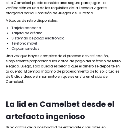
sitio Camelbet puede considerarse seguro para jugar. La
verificación es uno de los requisitos de la licencia vigente
otorgada por la Comisión de Juegos de Curazao.
Métodos de retiro disponibles:
Tarjeta bancaria
Tarjeta de crédito
Sistemas de pago electrónico
Teléfono móvil
Criptomonedas
Una vez que hayas completado el proceso de verificación,
simplemente proporciona los datos de pago del método de retiro
elegido. Luego, solo queda esperar a que el dinero se deposite en
tu cuenta. El tiempo máximo de procesamiento de la solicitud es
de 5 días desde el momento en que se envía en el sitio de
Camelbet.
La lid en Camelbet desde el
artefacto ingenioso
Si no gozas de la posibilidad de entregarte a las artes en