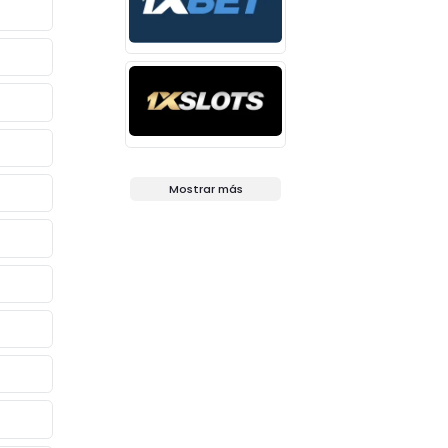
Mostrar más