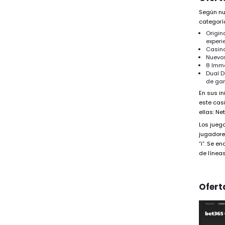
Según nu
categorí
Origin
experi
Casino
Nuevos
8 Immo
Dual D
de ga
En sus in
este casi
ellas: N
Los jueg
jugadores
“i”. Se e
de líneas
Ofert