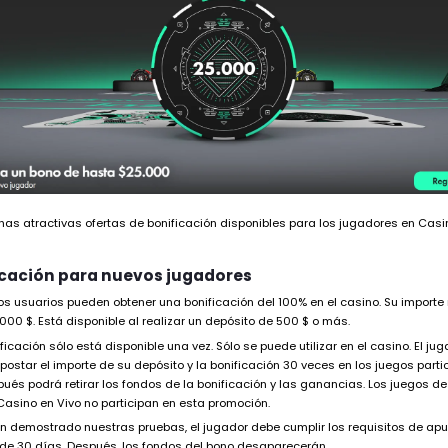
as atractivas ofertas de bonificación disponibles para los jugadores en Cas
icación para nuevos jugadores
os usuarios pueden obtener una bonificación del 100% en el casino. Su import
000 $. Está disponible al realizar un depósito de 500 $ o más.
ficación sólo está disponible una vez. Sólo se puede utilizar en el casino. El ju
ostar el importe de su depósito y la bonificación 30 veces en los juegos parti
ués podrá retirar los fondos de la bonificación y las ganancias. Los juegos de
Casino en Vivo no participan en esta promoción.
 demostrado nuestras pruebas, el jugador debe cumplir los requisitos de ap
 de 30 días. Después, los fondos del bono desaparecerán.