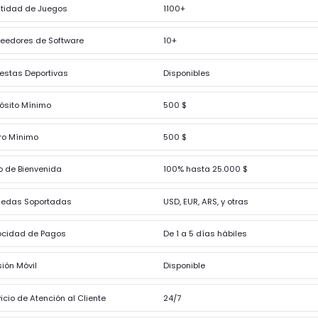
tidad de Juegos
1100+
eedores de Software
10+
estas Deportivas
Disponibles
ósito Mínimo
500 $
ro Mínimo
500 $
 de Bienvenida
100% hasta 25.000 $
edas Soportadas
USD, EUR, ARS, y otras
ocidad de Pagos
De 1 a 5 días hábiles
ión Móvil
Disponible
icio de Atención al Cliente
24/7