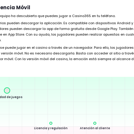
iencia Móvil
equipo ha descubierto que puedes jugar a Casino365 en tu teléfono.
ios pueden descargar la aplicación. Es compatible con dispositivos Android y 
dores pueden descargar la app de forma gratuita desde Google Play. También
le en App Store. Con su ayuda, los jugadores pueden realizar apuestas en cual
.
se puede jugar en el casino a través de un navegador. Para ello, los jugadore
la versión móvil. No es necesario descargarla. Basta con acceder al sitio a trav
 móvil. Con la versión móvil del casino, la emoción está siempre al alcance d
edad de juegos
Licencia y regulación
Atención al cliente