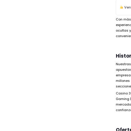
Ven
Con más 
experienc
ocultas y
convenien
Histo
Nuestras
apuestas
empresa 
millones
seccione
Casino 3
Gaming (
mercados
confianz
Ofert