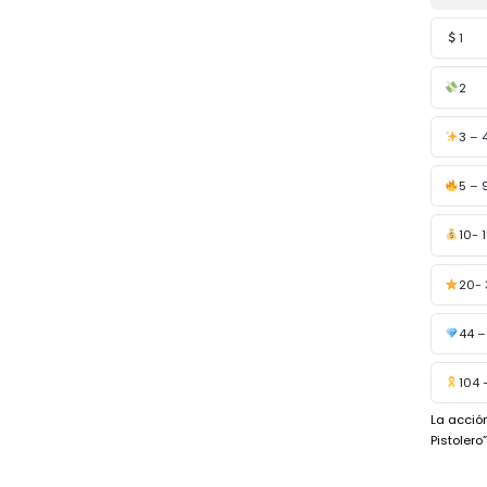
1
2
3 – 
5 – 
10- 
20-
44 –
104 
La acción 
Pistolero”