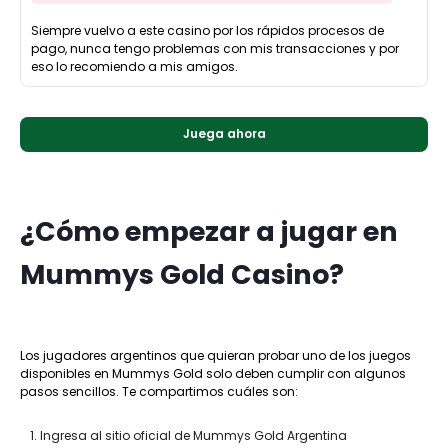
Siempre vuelvo a este casino por los rápidos procesos de
pago, nunca tengo problemas con mis transacciones y por
eso lo recomiendo a mis amigos.
Juega ahora
¿Cómo empezar a jugar en
Mummys Gold Casino?
Los jugadores argentinos que quieran probar uno de los juegos
disponibles en Mummys Gold solo deben cumplir con algunos
pasos sencillos. Te compartimos cuáles son:
Ingresa al sitio oficial de Mummys Gold Argentina