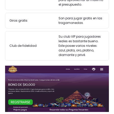
el presupuesto.
Son para jugar gratis en las
Giros gratis
tragamonedas.
Su club VIP para jugadores
leales es bastante bueno.
Club de fidelidad
Este posee varios niveles:
azul, plata, oro, platino,
diamante y privé.