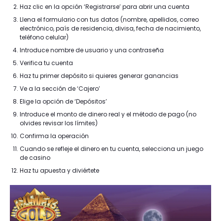
Haz clic en la opción ‘Registrarse’ para abrir una cuenta
Llena el formulario con tus datos (nombre, apellidos, correo
electrónico, país de residencia, divisa, fecha de nacimiento,
teléfono celular)
Introduce nombre de usuario y una contraseña
Verifica tu cuenta
Haz tu primer depósito si quieres generar ganancias
Ve a la sección de ‘Cajero’
Elige la opción de ‘Depósitos’
Introduce el monto de dinero real y el método de pago (no
olvides revisar los límites)
Confirma la operación
Cuando se refleje el dinero en tu cuenta, selecciona un juego
de casino
Haz tu apuesta y diviértete