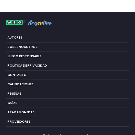
AUTORES
SOBRE NOSOTROS
JUEGO RESPONSABLE
POLÍTICA DE PRIVACIDAD
CONTACTO
CALIFICACIONES
RESEÑAS
GUÍAS
TRAGAMONEDAS
PROVEEDORES