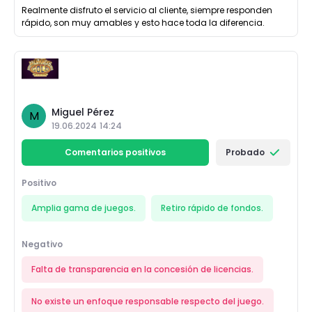
Realmente disfruto el servicio al cliente, siempre responden
rápido, son muy amables y esto hace toda la diferencia.
Miguel Pérez
M
19.06.2024
14:24
Comentarios positivos
Probado
Positivo
Amplia gama de juegos.
Retiro rápido de fondos.
Negativo
Falta de transparencia en la concesión de licencias.
No existe un enfoque responsable respecto del juego.