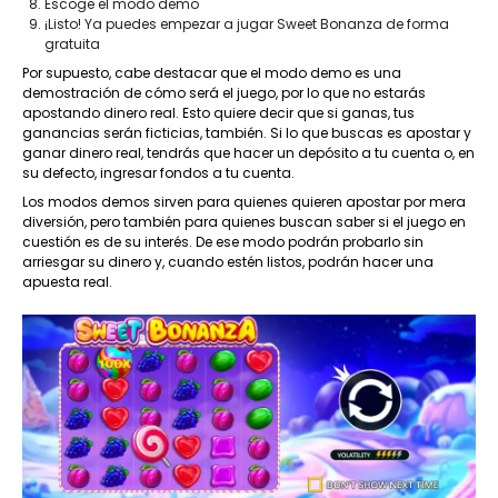
Escoge el modo demo
¡Listo! Ya puedes empezar a jugar Sweet Bonanza de forma
gratuita
Por supuesto, cabe destacar que el modo demo es una
demostración de cómo será el juego, por lo que no estarás
apostando dinero real. Esto quiere decir que si ganas, tus
ganancias serán ficticias, también. Si lo que buscas es apostar y
ganar dinero real, tendrás que hacer un depósito a tu cuenta o, en
su defecto, ingresar fondos a tu cuenta.
Los modos demos sirven para quienes quieren apostar por mera
diversión, pero también para quienes buscan saber si el juego en
cuestión es de su interés. De ese modo podrán probarlo sin
arriesgar su dinero y, cuando estén listos, podrán hacer una
apuesta real.