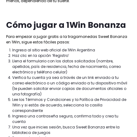
menos, dependiendo de tu suerte.
Cómo jugar a 1Win Bonanza
Para empezar a jugar gratis a la tragamonedas Sweet Bonanza
en 1Win, sigue estos fáciles pasos:
Ingresa al sitio web oficial de 1Win Argentina
Haz clic en la opción ‘Registro’
Llena el formulario con los datos solicitados (nombre,
apellidos, país de residencia, fecha de nacimiento, correo
electrónico y teléfono celular)
Verifica tu cuenta ya sea a través de un link enviado a tu
correo electrónico o un código enviado a tu dispositivo móvil
(te pueden solicitar enviar copias de documentos oficiales o
una fotografía)
Lee los Términos y Condiciones y la Política de Privacidad de
1Win y si estás de acuerdo, selecciona la casilla
correspondiente
Ingresa una contraseña segura, confirma todo y crea tu
cuenta
Una vez que inicies sesión, busca Sweet Bonanza entre la
biblioteca de juegos