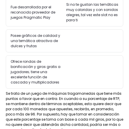
Si no te gustan las temáticas
Fue desarrollada por el
muy coloridas y con sonidos
reconocido proveedor de
alegres, tal vez este slot no es
juegos Pragmatic Play
para ti
Posee gráficos de calidad y
una temática atractiva de
dulces y frutas
Ofrece rondas de
bonificación y giros gratis a
jugadores; tiene una
excelente función de
cascada y multiplicadores
Se trata de un juego de máquinas tragamonedas que tiene más
puntos a favor que en contra. En cuando a su porcentaje de RTP,
se mantiene dentro de términos aceptables, esto quiere decir que
por cada 100 monedas que apuestes, recibirás, en promedio,
poco más de 96. Por supuesto, hay que tomar en consideración
que este porcentaje se toma con base a cada mil giros, por lo que
no quiere decir que obtendrás dicha cantidad, podría ser más o