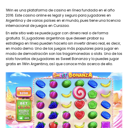
1Win es una plataforma de casino en línea fundada en el año
2016. Este casino online es legal y seguro para jugadores en
Argentina y de varios países en el mundo, pues tiene una licencia
internacional de juegos en Curazao.
En este sitio web se puede jugar con dinero real o de forma
gratuita. Sí, jugadores argentinos que deseen probar su
estrategia en línea pueden hacerlo sin invertir dinero real, es decir,
en modo demo. Uno de los juegos más populares para jugar en
modo de demostración son las tragamonedas o slots. Uno de los
slots favoritos de jugadores es Sweet Bonanza
y lo puedes jugar
gratis en 1Win Argentina, así que conoce más acerca de ello.