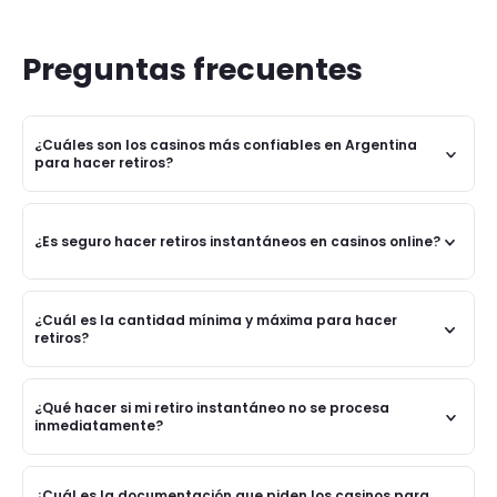
Preguntas frecuentes
¿Cuáles son los casinos más confiables en Argentina
para hacer retiros?
Además de Betsson, Codere y Bet365, otras
plataformas seguras y confiables son: Spin Casino,
¿Es seguro hacer retiros instantáneos en casinos online?
Jackpot City, BC Game, BetWarrior, InstaBet, entre
otros.
Sí, siempre y cuando sea a través de plataformas y
¿Cuál es la cantidad mínima y máxima para hacer
servicios de prestigio, confiables y con el respaldo legal
retiros?
de sus operaciones a nivel global y nacional.
Cada uno de los operadores establece sus propias
¿Qué hacer si mi retiro instantáneo no se procesa
cantidades y límites para hacer retiros. En general, el
inmediatamente?
rango va desde 1000 pesos como mínimo, hasta
2,500,00 como máximo para hacer cobros.
Si tienes inconvenientes con el proceso de retiro,
¿Cuál es la documentación que piden los casinos para