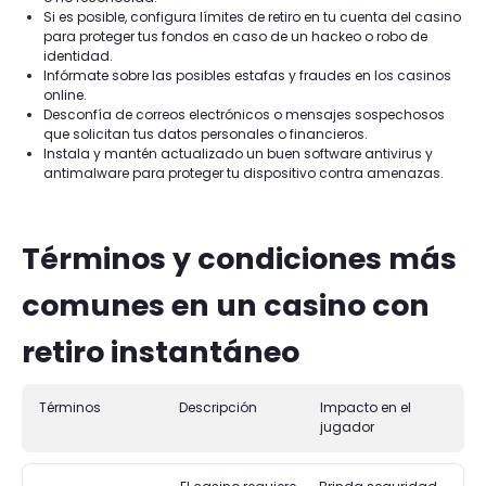
Si es posible, configura límites de retiro en tu cuenta del casino
para proteger tus fondos en caso de un hackeo o robo de
identidad.
Infórmate sobre las posibles estafas y fraudes en los casinos
online.
Desconfía de correos electrónicos o mensajes sospechosos
que solicitan tus datos personales o financieros.
Instala y mantén actualizado un buen software antivirus y
antimalware para proteger tu dispositivo contra amenazas.
Términos y condiciones más
comunes en un casino con
retiro instantáneo
Términos
Descripción
Impacto en el
jugador