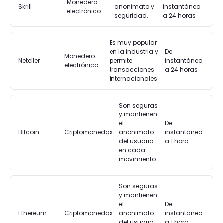
Monedero
Skrill
anonimato y
instantáneo
electrónico
seguridad.
a 24 horas
Es muy popular
en la industria y
De
Monedero
Neteller
permite
instantáneo
electrónico
transacciones
a 24 horas
internacionales.
Son seguras
y mantienen
el
De
Bitcoin
Criptomonedas
anonimato
instantáneo
del usuario
a 1 hora
en cada
movimiento.
Son seguras
y mantienen
el
De
Ethereum
Criptomonedas
anonimato
instantáneo
del usuario
a 1 hora