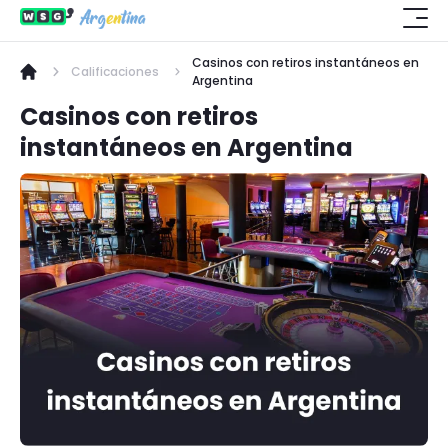
Casinos con retiros instantáneos en
Calificaciones
Argentina
Casinos con retiros
instantáneos en Argentina