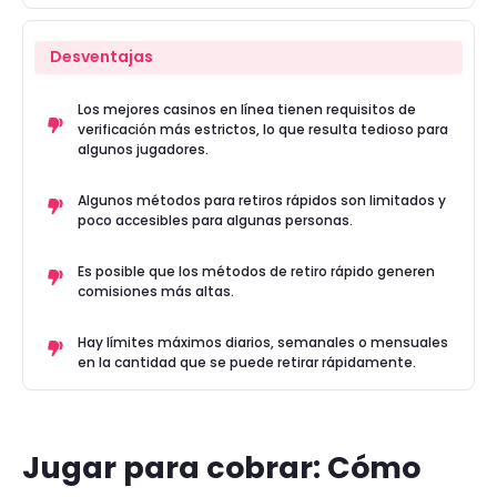
Desventajas
Los mejores casinos en línea tienen requisitos de
verificación más estrictos, lo que resulta tedioso para
algunos jugadores.
Algunos métodos para retiros rápidos son limitados y
poco accesibles para algunas personas.
Es posible que los métodos de retiro rápido generen
comisiones más altas.
Hay límites máximos diarios, semanales o mensuales
en la cantidad que se puede retirar rápidamente.
Jugar para cobrar: Cómo