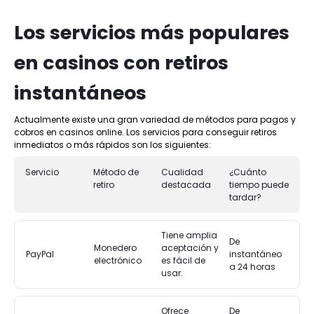
Los servicios más populares
en casinos con retiros
instantáneos
Actualmente existe una gran variedad de métodos para pagos y
cobros en casinos online. Los servicios para conseguir retiros
inmediatos o más rápidos son los siguientes:
Servicio
Método de
Cualidad
¿Cuánto
retiro
destacada
tiempo puede
tardar?
Tiene amplia
De
Monedero
aceptación y
PayPal
instantáneo
electrónico
es fácil de
a 24 horas
usar.
Ofrece
De