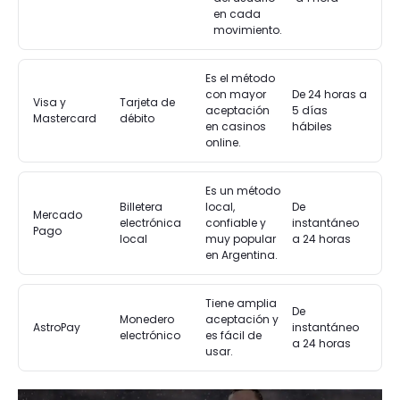
en cada
movimiento.
Es el método
con mayor
De 24 horas a
Visa y
Tarjeta de
aceptación
5 días
Mastercard
débito
en casinos
hábiles
online.
Es un método
Billetera
local,
De
Mercado
electrónica
confiable y
instantáneo
Pago
local
muy popular
a 24 horas
en Argentina.
Tiene amplia
De
Monedero
aceptación y
AstroPay
instantáneo
electrónico
es fácil de
a 24 horas
usar.