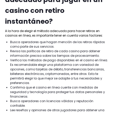
casino con retiro
instantáneo?
A la hora de elegir el método adecuado para hacer retiros en
casinos en línea, es importante tener en cuenta varios factores:
Busca operadores que hagan mención de los retiros rápidos
como parte de sus servicios.
Revisa las políticas de retiro de cada casino para obtener
información precisa sobre los tiempos de procesamiento.
Verifica los métodos de pago disponibles en el casino en línea.
Es recomendable elegir una plataforma con variedad de
opciones, como tarjetas de débito, transferencias bancarias,
billeteras electrónicas, criptomonedas, entre otros. Esto te
permitirá elegir la que mejor se adapte a tus necesidades y
preferencias.
Confirma que el casino en línea cuente con medidas de
seguridad y tecnología para proteger tus datos personales y
financieros.
Busca operadores con licencias válidas y reputación
confiable.
Lee reseñas y opiniones de otros jugadores para obtener una