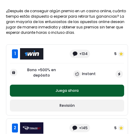
¿Después de conseguir algún premio en un casino online, cuánto
tiempo estás dispuesto a esperar para retirar tus ganancias? La
gran mayoría de los entusiastas de las apuestas online desean
jugar de manera inmediata y obtener sus premios sin tener que
esperar durante horas o incluso días.
1
+134
5
Bono +500% en
Instant
depósito
Juega ahora
Revisión
2
+145
5