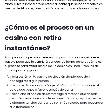
tanto, el retiro inmediato se refiere al cobro que se hace efectivo en
menos de 24 horas, o en cuestión de minutos en algunos casos.
¿Cómo es el proceso en un
casino con retiro
instantáneo?
Aunque cada operador tiene sus propias condiciones, este es el
paso a paso que te permitirá conocer de forma general, cómo es
el proceso para retirar dinero de un casino en línea. Después de
jugar, apostar y ganar…
Inicia sesión en tu casino de elección donde jugaste y
conseguiste algún premio.
Haz clic en la sección de “cajero” o “banca” para conocer el
saldo que tienes a favor después de ganar.
Selecciona la opción de retiro y elige el método que deseas
usar. Recuerda que las billeteras electrónicas, criptomonedas
y algunas tarjetas bancarias son más veloces para responder
a la transacción.