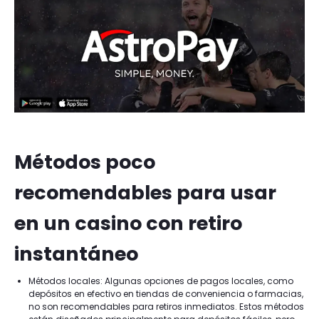
Métodos poco
recomendables para usar
en un casino con retiro
instantáneo
Métodos locales: Algunas opciones de pagos locales, como
depósitos en efectivo en tiendas de conveniencia o farmacias,
no son recomendables para retiros inmediatos. Estos métodos