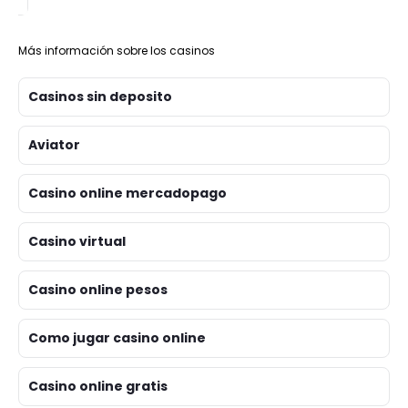
Más información sobre los casinos
Casinos sin deposito
Aviator
Casino online mercadopago
Casino virtual
Casino online pesos
Como jugar casino online
Casino online gratis