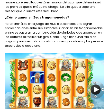
momento, el resultado está en manos del azar, que determinará
los premios que la máquina otorga. Solo te queda esperar y
desear que la suerte esté de tu lado.
¿Cómo ganar en Zeus tragamonedas?
Para tener éxito en el juego de Zeus slot es necesario lograr
combinaciones entre sus símbolos. Ganar en las tragamonedas
online se basa en la combinación de símbolos que aparecen en
los carretes al realizar un giro. Cada juego tiene una tabla de
pagos que muestra las combinaciones ganadoras y los premios
asociados a cada una.