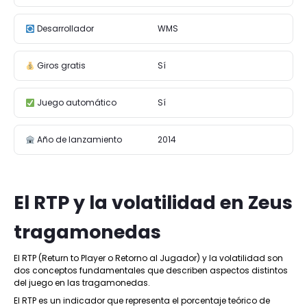
Desarrollador
WMS
Giros gratis
Sí
Juego automático
Sí
Año de lanzamiento
2014
El RTP y la volatilidad en Zeus
tragamonedas
El RTP (Return to Player o Retorno al Jugador) y la volatilidad son
dos conceptos fundamentales que describen aspectos distintos
del juego en las tragamonedas.
El RTP es un indicador que representa el porcentaje teórico de