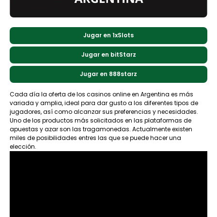
Jugar en 1xSlots
Jugar en bitStarz
Jugar en 888starz
Cada día la oferta de los casinos online en Argentina es más
variada y amplia, ideal para dar gusto a los diferentes tipos de
jugadores, así como alcanzar sus preferencias y necesidades.
Uno de los productos más solicitados en las plataformas de
apuestas y azar son las tragamonedas. Actualmente existen
miles de posibilidades entres las que se puede hacer una
elección.