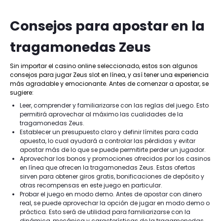
Consejos para apostar en la
tragamonedas Zeus
Sin importar el casino online seleccionado, estos son algunos
consejos para jugar Zeus slot en línea, y así tener una experiencia
más agradable y emocionante. Antes de comenzar a apostar, se
sugiere:
Leer, comprender y familiarizarse con las reglas del juego. Esto
permitirá aprovechar al máximo las cualidades de la
tragamonedas Zeus.
Establecer un presupuesto claro y definir límites para cada
apuesta, lo cual ayudará a controlar las pérdidas y evitar
apostar más de lo que se puede permitirte perder un jugador.
Aprovechar los bonos y promociones ofrecidos por los casinos
en línea que ofrecen la tragamonedas Zeus. Estas ofertas
sirven para obtener giros gratis, bonificaciones de depósito y
otras recompensas en este juego en particular.
Probar el juego en modo demo. Antes de apostar con dinero
real, se puede aprovechar la opción de jugar en modo demo o
práctica. Esto será de utilidad para familiarizarse con la
dinámica, mecánica y características de la tragamonedas