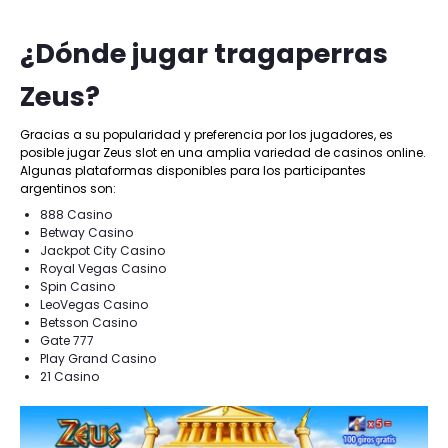
¿Dónde jugar tragaperras
Zeus?
Gracias a su popularidad y preferencia por los jugadores, es
posible jugar Zeus slot en una amplia variedad de casinos online.
Algunas plataformas disponibles para los participantes
argentinos son:
888 Casino
Betway Casino
Jackpot City Casino
Royal Vegas Casino
Spin Casino
LeoVegas Casino
Betsson Casino
Gate 777
Play Grand Casino
21 Casino