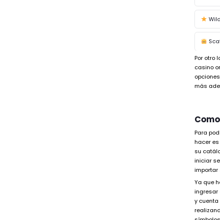
Wil
Sca
Por otro
casino on
opciones
más adel
Como 
Para pod
hacer es
su catálo
iniciar s
importar 
Ya que ha
ingresar 
y cuenta
realizan
símbolos