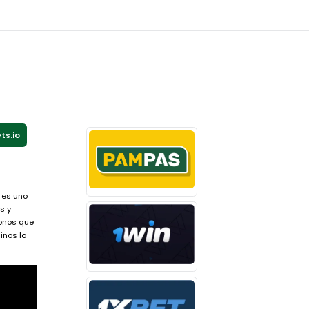
ts.io
 es uno
s y
bonos que
inos lo