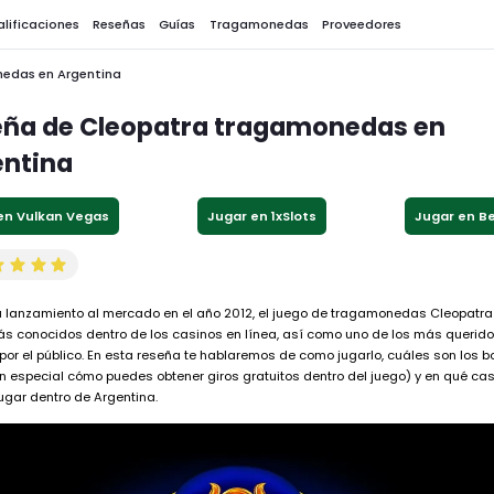
lificaciones
Reseñas
Guías
Tragamonedas
Proveedores
edas en Argentina
ña de Cleopatra tragamonedas en
ntina
en Vulkan Vegas
Jugar en 1xSlots
Jugar en Be
 lanzamiento al mercado en el año 2012, el juego de tragamonedas Cleopatra
ás conocidos dentro de los casinos en línea, así como uno de los más querido
por el público. En esta reseña te hablaremos de como jugarlo, cuáles son los 
n especial cómo puedes obtener giros gratuitos dentro del juego) y en qué cas
ugar dentro de Argentina.