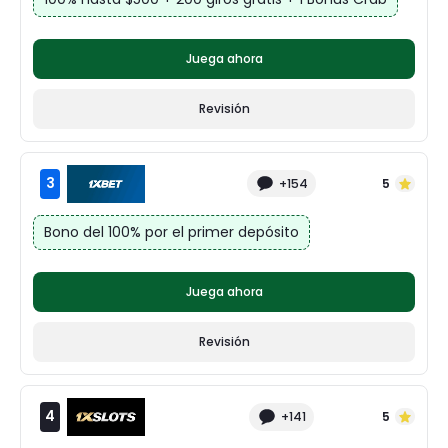
Juega ahora
Revisión
3
+154
5
Bono del 100% por el primer depósito
Juega ahora
Revisión
4
+141
5