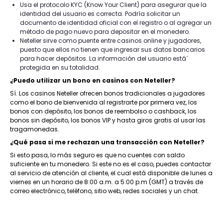
Usa el protocolo KYC (Know Your Client) para asegurar que la
identidad del usuario es correcta. Podría solicitar un
documento de identidad oficial con el registro o al agregar un
método de pago nuevo para depositar en el monedero.
Neteller sirve como puente entre casinos online y jugadores,
puesto que ellos no tienen que ingresar sus datos bancarios
para hacer depósitos. La información del usuario está´
protegida en su totalidad.
¿Puedo utilizar un bono en casinos con Neteller?
Sí. Los casinos Neteller ofrecen bonos tradicionales a jugadores
como el bono de bienvenida al registrarte por primera vez, los
bonos con depósito, los bonos de reembolso o cashback, los
bonos sin depósito, los bonos VIP y hasta giros gratis al usar las
tragamonedas.
¿Qué pasa si me rechazan una transacción con Neteller?
Si esto pasa, lo más seguro es que no cuentes con saldo
suficiente en tu monedero. Si este no es el caso, puedes contactar
al servicio de atención al cliente, el cual está disponible de lunes a
viernes en un horario de 8:00 a.m. a 5:00 p.m (GMT) a través de
correo electrónico, teléfono, sitio web, redes sociales y un chat.