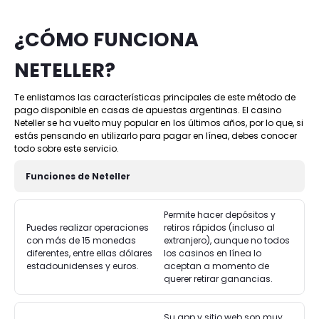
¿CÓMO FUNCIONA
NETELLER?
Te enlistamos las características principales de este método de
pago disponible en casas de apuestas argentinas. El casino
Neteller se ha vuelto muy popular en los últimos años, por lo que, si
estás pensando en utilizarlo para pagar en línea, debes conocer
todo sobre este servicio.
Funciones de Neteller
Permite hacer depósitos y
Puedes realizar operaciones
retiros rápidos (incluso al
con más de 15 monedas
extranjero), aunque no todos
diferentes, entre ellas dólares
los casinos en línea lo
estadounidenses y euros.
aceptan a momento de
querer retirar ganancias.
Su app y sitio web son muy