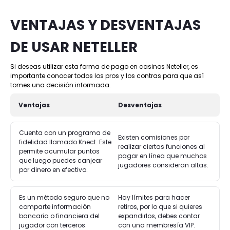
VENTAJAS Y DESVENTAJAS
DE USAR NETELLER
Si deseas utilizar esta forma de pago en casinos Neteller, es
importante conocer todos los pros y los contras para que así
tomes una decisión informada.
Ventajas
Desventajas
Cuenta con un programa de
Existen comisiones por
fidelidad llamado Knect. Este
realizar ciertas funciones al
permite acumular puntos
pagar en línea que muchos
que luego puedes canjear
jugadores consideran altas.
por dinero en efectivo.
Es un método seguro que no
Hay límites para hacer
comparte información
retiros, por lo que si quieres
bancaria o financiera del
expandirlos, debes contar
jugador con terceros.
con una membresía VIP.