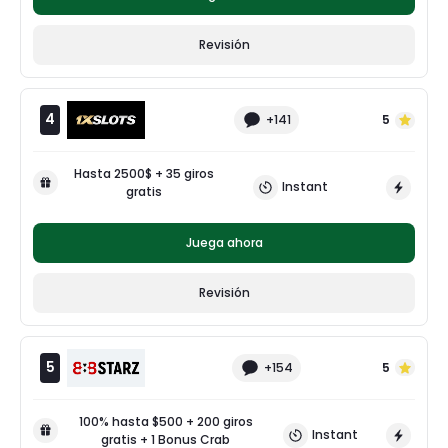
Revisión
4
+141
5
Hasta 2500$ + 35 giros
Instant
gratis
Juega ahora
Revisión
5
+154
5
100% hasta $500 + 200 giros
Instant
gratis + 1 Bonus Crab