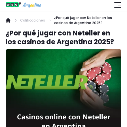
¿Por qué jugar con Neteller en los
Calificaciones
casinos de Argentina 2025?
¿Por qué jugar con Neteller en
los casinos de Argentina 2025?