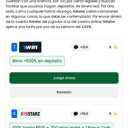
cuentan con una licencia, son 100 por ciento legales y buscan
facilitar que usuarios hagan depósitos de dinero real. Por otro
lado, como cualquier forma de pago, Neteller cobra comisiones
en algunos casos, lo que debe ser contemplado. Por enviar dinero
de la cuenta Neteller del jugador a la del casino online, Neteller
aplica una tarifa por uso de su servicio del 2,99%.
1
+134
5
Bono +500% en depósito
Juega ahora
Revisión
2
+154
5
100% hasta $500 + 200 giros gratis + 1 Bonus Crab