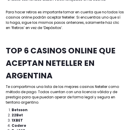
Para hacer retiros es importante tomar en cuenta que no todos los
casinos online podrán aceptar Neteller. Si encuentras uno que sí
lo haga, sigue los mismos pasos anteriores, solamente haz clic
en ‘Retiros’ en vez de ‘Depósitos’.
TOP 6 CASINOS ONLINE QUE
ACEPTAN NETELLER EN
ARGENTINA
Te compartimos una lista de los mejores casinos Neteller como
método de pago. Todos cuentan con una licencia válida y de
prestigio para que puedan operar de forma legal y segura en
territorio argentino.
Betsson
22Bet
1XBET
Codere