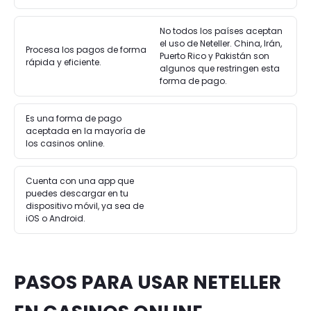
No todos los países aceptan
el uso de Neteller. China, Irán,
Procesa los pagos de forma
Puerto Rico y Pakistán son
rápida y eficiente.
algunos que restringen esta
forma de pago.
Es una forma de pago
aceptada en la mayoría de
los casinos online.
Cuenta con una app que
puedes descargar en tu
dispositivo móvil, ya sea de
iOS o Android.
PASOS PARA USAR NETELLER