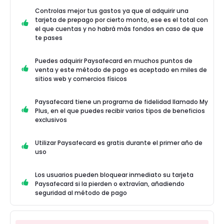
Controlas mejor tus gastos ya que al adquirir una
tarjeta de prepago por cierto monto, ese es el total con
el que cuentas y no habrá más fondos en caso de que
te pases
Puedes adquirir Paysafecard en muchos puntos de
venta y este método de pago es aceptado en miles de
sitios web y comercios físicos
Paysafecard tiene un programa de fidelidad llamado My
Plus, en el que puedes recibir varios tipos de beneficios
exclusivos
Utilizar Paysafecard es gratis durante el primer año de
uso
Los usuarios pueden bloquear inmediato su tarjeta
Paysafecard si la pierden o extravían, añadiendo
seguridad al método de pago