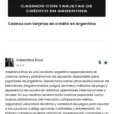
Casinos con tarjetas de crédito en Argentina
Valentina Ríos
5
Autor
Valentina Ríos es una analista argentina especializada en
casinos online y plataformas de apuestas disponibles para
jugadores de Argentina. Desde hace varios años evalúa bonos de
bienvenida, tragamonedas, juegos de mesa, métodos de pago y
experiencia de usuario en distintos operadores internacionales y
locales. En sus reseñas analiza tanto casinos populares como
nuevas plataformas del mercado, comparando ofertas,
seguridad, velocidad de retiros y variedad de juegos para ayudar
a los usuarios a elegir opciones confiables y entretenidas. Su
trabajo combina pruebas prácticas, investigación constante y un