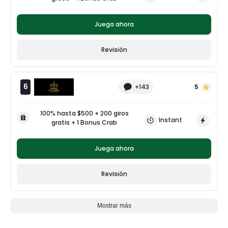
Juega ahora
Revisión
6
+143
5
100% hasta $500 + 200 giros
Instant
gratis + 1 Bonus Crab
Juega ahora
Revisión
Mostrar más