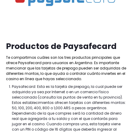
Productos de Paysafecard
Te compartimos cuáles son los tres productos principales que
ofrece Paysafecard para usuarios en Argentina. Es importante
mencionar que las tarjetas de prepago pueden ser adquiridas de
diferentes montos, lo que ayuda a controlar cuánto inviertes en el
casino en línea que hayas seleccionado.
Paysafecard: Esta es la tarjeta de prepago, la cual puede ser
adquirida ya sea por Internet o en un comercio físico
seleccionado (consulta los puntos de venta en tu provincia).
Estos establecimientos ofrecen tarjetas con diferentes montos:
50, 100, 200, 400, 800 o 1,000 ARS o pesos argentinos.
Dependiendo de la que compres será la cantidad de dinero
real que agregarás a tu saldo y con el que contarás para
jugar en el casino. Cuando compras una, esta tarjeta viene
con un PIN o código de 16 dígitos que deberás ingresar al