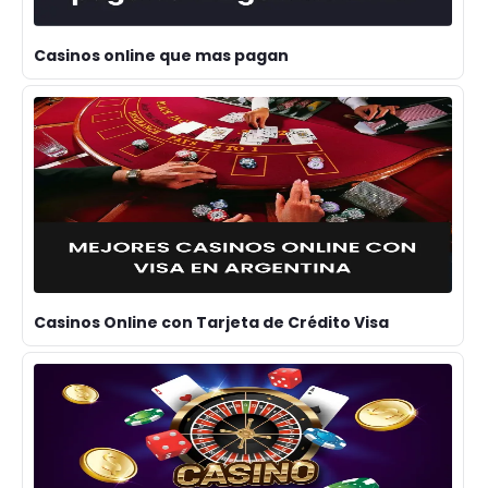
Casinos online que mas pagan
Casinos Online con Tarjeta de Crédito Visa