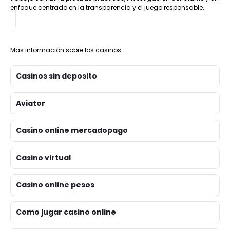
enfoque centrado en la transparencia y el juego responsable.
Más información sobre los casinos
Casinos sin deposito
Aviator
Casino online mercadopago
Casino virtual
Casino online pesos
Como jugar casino online