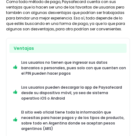
Como todo método de pago, Paysafecard cuenta con sus
ventajas que lo hacen ser uno de los favoritos de usuarios pero
también con algunas desventajas que podrían ser trabajadas
para brindar una mejor experiencia. Eso sí, todo depende de lo
que estés buscando en una forma de pago, ya que lo que para
algunos son desventajas, para otro podrían ser convenientes.
Ventajas
Los usuarios no tienen que ingresar sus datos
bancarios o personales, pues solo con que cuenten con
el PIN pueden hacer pagos
Los usuarios pueden descargar la app de Paysafecard
desde su dispositivo móvil, ya sea de sistema
operativo iOS o Android
El sitio web oficial tiene toda la información que
necesitas para hacer pagos y de los tipos de producto,
sobre todo en Argentina donde se aceptan pesos
argentinos (ARS)