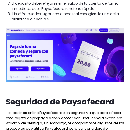
El depósito debe reflejarse en el saldo de tu cuenta de forma
inmediata, pues Paysafecard funciona rápido
¡Listo! Ya puedes jugar con dinero real escogiendo uno de la
biblioteca disponible
Seguridad de Paysafecard
Los casinos online Paysafecard son seguros ya que para ofrecer
esta tarjeta de prepago deben contar con una licencia extranjera
válida y de prestigio, sin embargo, te compartimos algunos de los
protocolos que utiliza Paysafecard para ser considerado