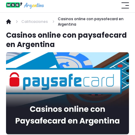
Casinos online con paysafecard en
Calificaciones
Argentina
Casinos online con paysafecard
en Argentina