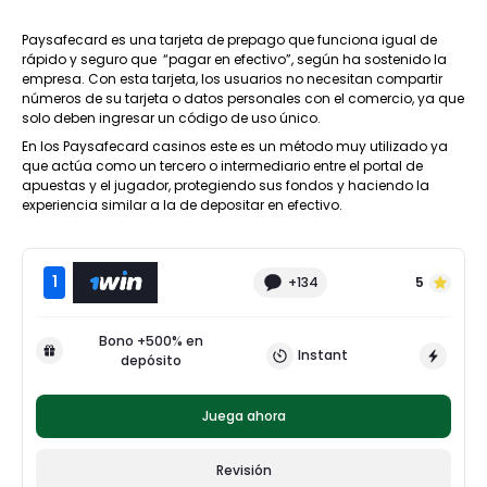
Paysafecard es una tarjeta de prepago que funciona igual de
rápido y seguro que “pagar en efectivo”, según ha sostenido la
empresa. Con esta tarjeta, los usuarios no necesitan compartir
números de su tarjeta o datos personales con el comercio, ya que
solo deben ingresar un código de uso único.
En los Paysafecard casinos este es un método muy utilizado ya
que actúa como un tercero o intermediario entre el portal de
apuestas y el jugador, protegiendo sus fondos y haciendo la
experiencia similar a la de depositar en efectivo.
1
+134
5
Bono +500% en
Instant
depósito
Juega ahora
Revisión