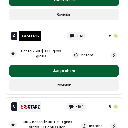
Juega ahora
Revisión
4
+141
5
Hasta 2500$ + 35 giros
Instant
gratis
Juega ahora
Revisión
5
+154
5
100% hasta $500 + 200 giros
Instant
gratis + 1 Bonus Crab