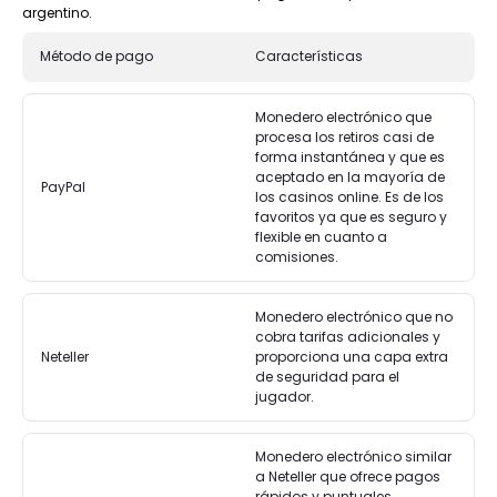
argentino.
Método de pago
Características
Monedero electrónico que
procesa los retiros casi de
forma instantánea y que es
aceptado en la mayoría de
PayPal
los casinos online. Es de los
favoritos ya que es seguro y
flexible en cuanto a
comisiones.
Monedero electrónico que no
cobra tarifas adicionales y
Neteller
proporciona una capa extra
de seguridad para el
jugador.
Monedero electrónico similar
a Neteller que ofrece pagos
rápidos y puntuales,