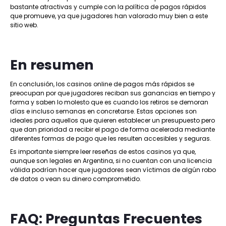
bastante atractivas y cumple con la política de pagos rápidos
que promueve, ya que jugadores han valorado muy bien a este
sitio web.
En resumen
En conclusión, los casinos online de pagos más rápidos se
preocupan por que jugadores reciban sus ganancias en tiempo y
forma y saben lo molesto que es cuando los retiros se demoran
días e incluso semanas en concretarse. Estas opciones son
ideales para aquellos que quieren establecer un presupuesto pero
que dan prioridad a recibir el pago de forma acelerada mediante
diferentes formas de pago que les resulten accesibles y seguras.
Es importante siempre leer reseñas de estos casinos ya que,
aunque son legales en Argentina, si no cuentan con una licencia
válida podrían hacer que jugadores sean víctimas de algún robo
de datos o vean su dinero comprometido.
FAQ: Preguntas Frecuentes