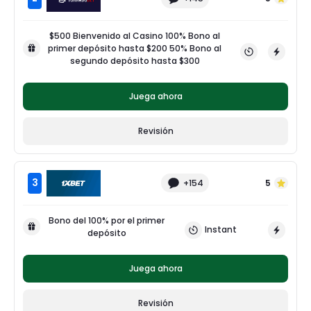
$500 Bienvenido al Casino 100% Bono al
primer depósito hasta $200 50% Bono al
segundo depósito hasta $300
Juega ahora
Revisión
3
+154
5
Bono del 100% por el primer
Instant
depósito
Juega ahora
Revisión