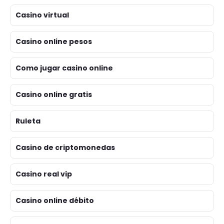
Casino virtual
Casino online pesos
Como jugar casino online
Casino online gratis
Ruleta
Casino de criptomonedas
Casino real vip
Casino online débito