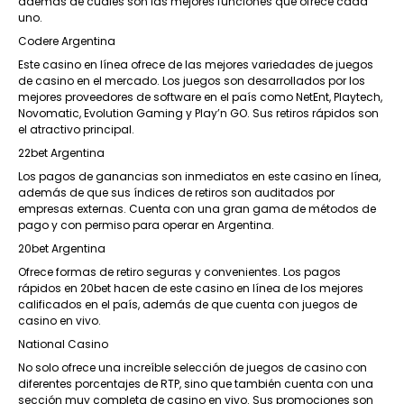
además de cuáles son las mejores funciones que ofrece cada
uno.
Codere Argentina
Este casino en línea ofrece de las mejores variedades de juegos
de casino en el mercado. Los juegos son desarrollados por los
mejores proveedores de software en el país como NetEnt, Playtech,
Novomatic, Evolution Gaming y Play’n GO. Sus retiros rápidos son
el atractivo principal.
22bet Argentina
Los pagos de ganancias son inmediatos en este casino en línea,
además de que sus índices de retiros son auditados por
empresas externas. Cuenta con una gran gama de métodos de
pago y con permiso para operar en Argentina.
20bet Argentina
Ofrece formas de retiro seguras y convenientes. Los pagos
rápidos en 20bet hacen de este casino en línea de los mejores
calificados en el país, además de que cuenta con juegos de
casino en vivo.
National Casino
No solo ofrece una increíble selección de juegos de casino con
diferentes porcentajes de RTP, sino que también cuenta con una
sección muy completa de casino en vivo. Sus promociones son