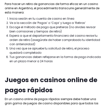
Para hacer un retiro de ganancias de forma eficaz en un casino
online en Argentina, el procedimiento transcurre generalmente de
esta manera:
Inicia sesión en tu cuenta de casino en línea
Ve a la sección de ‘Pagos’ o ‘Caja’ y luego a ‘Retiros’
Escoge el método de pago que prefieras (no olvides revisar
bien comisiones y tiempos de retiro)
Espera a que el departamento financiero del casino revise tu
orden de retiro (asegúrate de haber comprobado tu identidad
con anterioridad)
Una vez que se apruebe tu solicitud de retiro, el proceso
quedará completado
Tus ganancias deben reflejarse en la forma de pago indicada
en un plazo menor a 24 horas
Juegos en casinos online de
pagos rápidos
En un casino online de pagos rápidos siempre debe haber una
gran gama de juegos de casino disponibles para que todos los