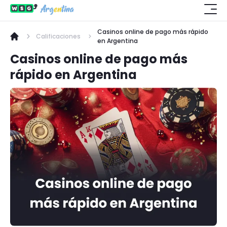
Casinos online de pago más rápido
Calificaciones
en Argentina
Casinos online de pago más
rápido en Argentina