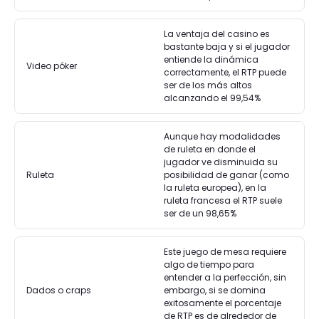
La ventaja del casino es
bastante baja y si el jugador
entiende la dinámica
Video póker
correctamente, el RTP puede
ser de los más altos
alcanzando el 99,54%
Aunque hay modalidades
de ruleta en donde el
jugador ve disminuida su
Ruleta
posibilidad de ganar (como
la ruleta europea), en la
ruleta francesa el RTP suele
ser de un 98,65%
Este juego de mesa requiere
algo de tiempo para
entender a la perfección, sin
Dados o craps
embargo, si se domina
exitosamente el porcentaje
de RTP es de alrededor de