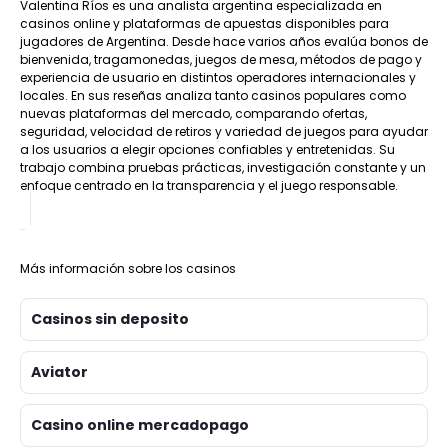
Valentina Ríos es una analista argentina especializada en
casinos online y plataformas de apuestas disponibles para
jugadores de Argentina. Desde hace varios años evalúa bonos de
bienvenida, tragamonedas, juegos de mesa, métodos de pago y
experiencia de usuario en distintos operadores internacionales y
locales. En sus reseñas analiza tanto casinos populares como
nuevas plataformas del mercado, comparando ofertas,
seguridad, velocidad de retiros y variedad de juegos para ayudar
a los usuarios a elegir opciones confiables y entretenidas. Su
trabajo combina pruebas prácticas, investigación constante y un
enfoque centrado en la transparencia y el juego responsable.
Más información sobre los casinos
Casinos sin deposito
Aviator
Casino online mercadopago