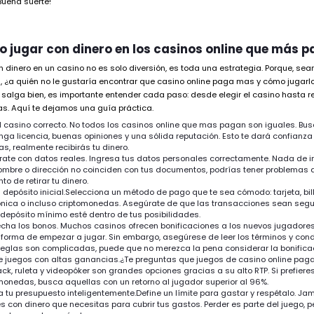
Buena suerte!
 jugar con dinero en los casinos online que más 
 dinero en un casino no es solo diversión, es toda una estrategia. Porque, se
, ¿a quién no le gustaría encontrar que casino online paga mas y cómo jugarl
salga bien, es importante entender cada paso: desde elegir el casino hasta ret
s. Aquí te dejamos una guía práctica.
el casino correcto. No todos los casinos online que mas pagan son iguales. Bu
nga licencia, buenas opiniones y una sólida reputación. Esto te dará confianza
as, realmente recibirás tu dinero.
rate con datos reales. Ingresa tus datos personales correctamente. Nada de i
nombre o dirección no coinciden con tus documentos, podrías tener problemas a
o de retirar tu dinero.
 depósito inicial.Selecciona un método de pago que te sea cómodo: tarjeta, bil
ónica o incluso criptomonedas. Asegúrate de que las transacciones sean segu
 depósito mínimo esté dentro de tus posibilidades.
cha los bonos. Muchos casinos ofrecen bonificaciones a los nuevos jugadores
forma de empezar a jugar. Sin embargo, asegúrese de leer los términos y cond
 reglas son complicadas, puede que no merezca la pena considerar la bonifica
 juegos con altas ganancias.¿Te preguntas que juegos de casino online pa
ack, ruleta y videopóker son grandes opciones gracias a su alto RTP. Si prefiere
onedas, busca aquellas con un retorno al jugador superior al 96%.
 tu presupuesto inteligentemente.Define un límite para gastar y respétalo. Ja
s con dinero que necesitas para cubrir tus gastos. Perder es parte del juego, pe