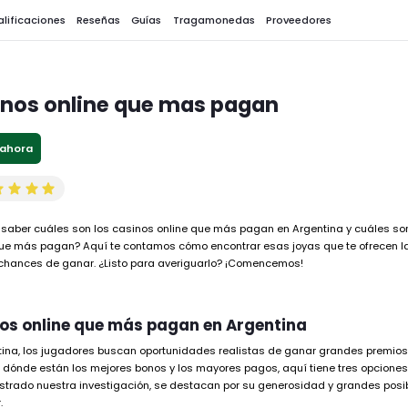
lificaciones
Reseñas
Guías
Tragamonedas
Proveedores
nos online que mas pagan
ahora
 saber cuáles son los casinos online que más pagan en Argentina y cuáles son
ue más pagan? Aquí te contamos cómo encontrar esas joyas que te ofrecen l
chances de ganar. ¿Listo para averiguarlo? ¡Comencemos!
os online que más pagan en Argentina
tina, los jugadores buscan oportunidades realistas de ganar grandes premios.
 dónde están los mejores bonos y los mayores pagos, aquí tiene tres opcione
trado nuestra investigación, se destacan por su generosidad y grandes posi
.