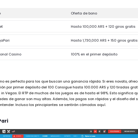
o
Oferta de bono
et
Hasta 100,000 ARS + 120 giros gratis
aPari
Hasta 1,730,000 ARS + 150 giros gratis
onal Casino
100% en el primer depósito
ino es perfecto para los que buscan una ganancia rápida. Si eres novato, ofre
ión por primer depósito del 100 Consigue hasta 100.000 ARS y 120 tiradas grat
g in Vegas. El RTP de muchos de los juegos es de hasta el 98%. Esto significa q
ades de ganar son muy altas. Además, los pagos son rápidos y el diseño del si
entender. Incluso los principiantes se sentirán cómodos aquí.
ari