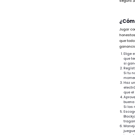
seguro. ¡
¿Cómo
Jugar con
honestos
que todo 
ganancia
Elige 
que te
si gan
Regíst
Si tu 
moment
Haz un
electr
que el
Aprove
buena 
Si las
Escoge
Blackj
tragam
Maneja
juegue