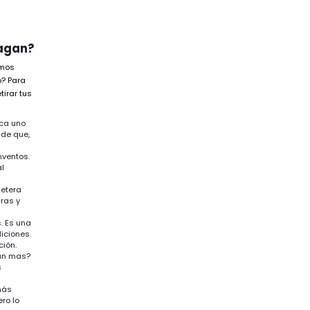
pagan?
amos
o? Para
irar tus
sca uno
 de que,
nventos.
l
letera
ras y
. Es una
iciones.
ción.
gan mas?
s
más
ro lo