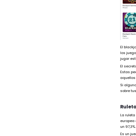
El blackj
los juego
jugar es
El secre
Estas pe
aquellos 
Si alguna
sobre tus
Rulet
La ruleta
europea e
un 97,3%.
Es un jue