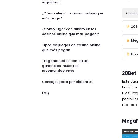
Argentina
¿Cómo elegir un casino online que
Casin
más paga?
20B
¿Cómo jugar con dinero en los
casinos online que más pagan?
Meg
Tipos de juegos de casino online
que más pagan
Nati
Tragamonedas con altas
ganancias: nuestras
recomendaciones
20Bet
Este cas
Consejos para principiantes
bonificac
FAQ
Elvis Fro
posibilid
fácil de 
MegaP