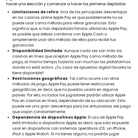
hacer una elección y comenzar a hacer los primeros depósitos.
Limitaciones de retiro
: Una de las principales desventajas
en los casinos online Apple Pay es que posiblemente no se
puede usar como método para retirar ganancias. Esto
significa que, si has depositado fondos utilizando Apple Pay,
es posible que debas combinar con Apple Cash o
simplemente usar otro método de retiro para recibir tus
ganancias.
Disponibilidad limitada
: Aunque cada vez son más los
casinos en línea que aceptan Apple Pay como método de
pago, al mismo tiempo, todavía son muchas las plataformas
donde no está activo. ¿Tu casa de apuestas digital favorita la
tiene disponible?
Restricciones geográficas
: Tal como ocurre con otros
métodos de pago, Apple Pay puede tener restricciones
geográficas, es decir, que no puedas usarlo en algunos
países. Por ello, no todos los jugadores podrán utilizar Apple
Pay en casinos en línea, dependiendo de su ubicación. Esto
puede ser una gran desventaja para los entusiastas del juego
que viajan constantemente.
Dependencia de dispositivos Apple:
El uso de Apple Pay
está limitado a dispositivos Apple, es decir, que solo se puede
usar en dispositivos con sistemas operativos iOS: un iPhone,
iPad o Apple Watch. Si no tienes alguno, no podrás jugar