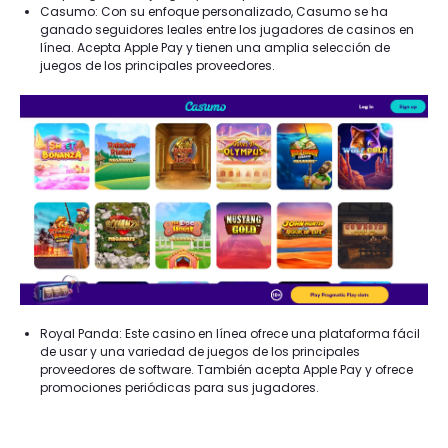
Casumo: Con su enfoque personalizado, Casumo se ha
ganado seguidores leales entre los jugadores de casinos en
línea. Acepta Apple Pay y tienen una amplia selección de
juegos de los principales proveedores.
Royal Panda: Este casino en línea ofrece una plataforma fácil
de usar y una variedad de juegos de los principales
proveedores de software. También acepta Apple Pay y ofrece
promociones periódicas para sus jugadores.