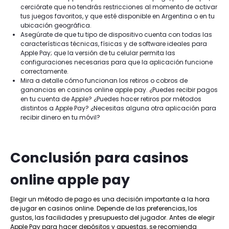
cerciórate que no tendrás restricciones al momento de activar
tus juegos favoritos, y que esté disponible en Argentina o en tu
ubicación geográfica.
Asegúrate de que tu tipo de dispositivo cuenta con todas las
características técnicas, físicas y de software ideales para
Apple Pay; que la versión de tu celular permita las
configuraciones necesarias para que la aplicación funcione
correctamente.
Mira a detalle cómo funcionan los retiros o cobros de
ganancias en casinos online apple pay. ¿Puedes recibir pagos
en tu cuenta de Apple? ¿Puedes hacer retiros por métodos
distintos a Apple Pay? ¿Necesitas alguna otra aplicación para
recibir dinero en tu móvil?
Conclusión para casinos
online apple pay
Elegir un método de pago es una decisión importante a la hora
de jugar en casinos online. Depende de las preferencias, los
gustos, las facilidades y presupuesto del jugador. Antes de elegir
Apple Pay para hacer depósitos y apuestas, se recomienda