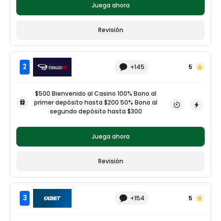
Juega ahora
Revisión
2
+145
5
$500 Bienvenido al Casino 100% Bono al
primer depósito hasta $200 50% Bono al
segundo depósito hasta $300
Juega ahora
Revisión
3
+154
5