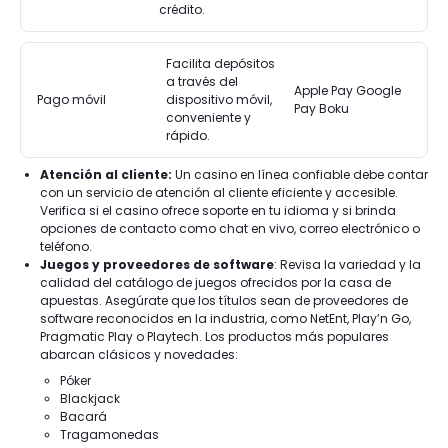
crédito.
Facilita depósitos
a través del
Apple Pay Google
Pago móvil
dispositivo móvil,
Pay Boku
conveniente y
rápido.
Atención al cliente:
Un casino en línea confiable debe contar
con un servicio de atención al cliente eficiente y accesible.
Verifica si el casino ofrece soporte en tu idioma y si brinda
opciones de contacto como chat en vivo, correo electrónico o
teléfono.
Juegos y proveedores de software
: Revisa la variedad y la
calidad del catálogo de juegos ofrecidos por la casa de
apuestas. Asegúrate que los títulos sean de proveedores de
software reconocidos en la industria, como NetEnt, Play’n Go,
Pragmatic Play o Playtech. Los productos más populares
abarcan clásicos y novedades:
Póker
Blackjack
Bacará
Tragamonedas