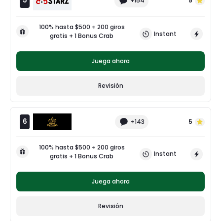
5
+154
5
100% hasta $500 + 200 giros
Instant
gratis + 1 Bonus Crab
Juega ahora
Revisión
6
+143
5
100% hasta $500 + 200 giros
Instant
gratis + 1 Bonus Crab
Juega ahora
Revisión