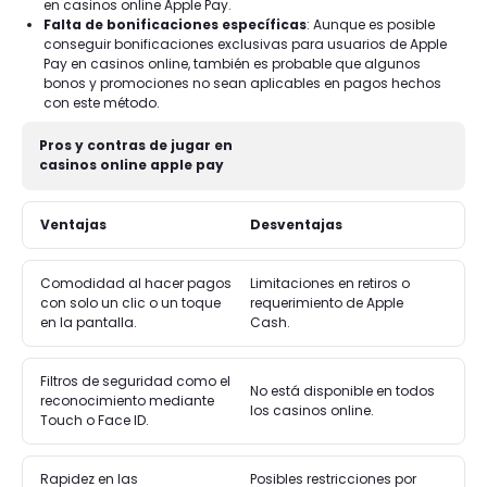
en casinos online Apple Pay.
Falta de bonificaciones específicas
: Aunque es posible
conseguir bonificaciones exclusivas para usuarios de Apple
Pay en casinos online, también es probable que algunos
bonos y promociones no sean aplicables en pagos hechos
con este método.
Pros y contras de jugar en
casinos online apple pay
Ventajas
Desventajas
Comodidad al hacer pagos
Limitaciones en retiros o
con solo un clic o un toque
requerimiento de Apple
en la pantalla.
Cash.
Filtros de seguridad como el
No está disponible en todos
reconocimiento mediante
los casinos online.
Touch o Face ID.
Rapidez en las
Posibles restricciones por