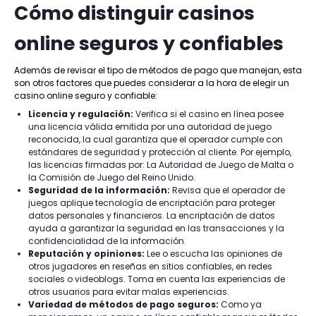
Cómo distinguir casinos
online seguros y confiables
Además de revisar el tipo de métodos de pago que manejan, esta
son otros factores que puedes considerar a la hora de elegir un
casino online seguro y confiable:
Licencia y regulación:
Verifica si el casino en línea posee
una licencia válida emitida por una autoridad de juego
reconocida, la cual garantiza que el operador cumple con
estándares de seguridad y protección al cliente. Por ejemplo,
las licencias firmadas por: La Autoridad de Juego de Malta o
la Comisión de Juego del Reino Unido.
Seguridad de la información:
Revisa que el operador de
juegos aplique tecnología de encriptación para proteger
datos personales y financieros. La encriptación de datos
ayuda a garantizar la seguridad en las transacciones y la
confidencialidad de la información.
Reputación y opiniones:
Lee o escucha las opiniones de
otros jugadores en reseñas en sitios confiables, en redes
sociales o videoblogs. Toma en cuenta las experiencias de
otros usuarios para evitar malas experiencias.
Variedad de métodos de pago seguros:
Como ya