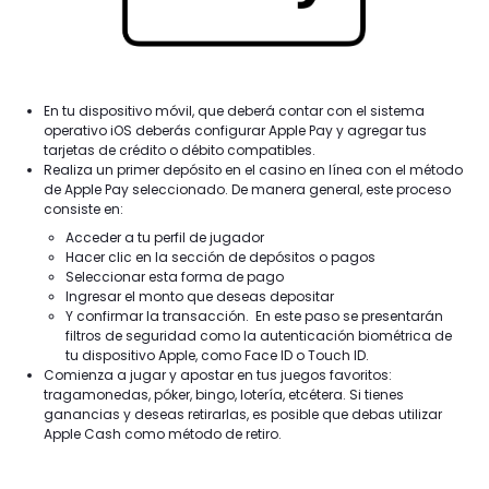
En tu dispositivo móvil, que deberá contar con el sistema
operativo iOS deberás configurar Apple Pay y agregar tus
tarjetas de crédito o débito compatibles.
Realiza un primer depósito en el casino en línea con el método
de Apple Pay seleccionado. De manera general, este proceso
consiste en:
Acceder a tu perfil de jugador
Hacer clic en la sección de depósitos o pagos
Seleccionar esta forma de pago
Ingresar el monto que deseas depositar
Y confirmar la transacción. En este paso se presentarán
filtros de seguridad como la autenticación biométrica de
tu dispositivo Apple, como Face ID o Touch ID.
Comienza a jugar y apostar en tus juegos favoritos:
tragamonedas, póker, bingo, lotería, etcétera. Si tienes
ganancias y deseas retirarlas, es posible que debas utilizar
Apple Cash como método de retiro.