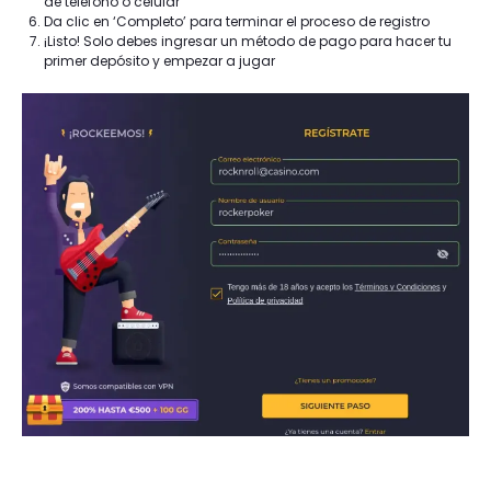
de teléfono o celular
Da clic en ‘Completo’ para terminar el proceso de registro
¡Listo! Solo debes ingresar un método de pago para hacer tu
primer depósito y empezar a jugar