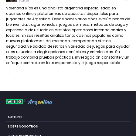
Autor
Valentina Ríos es una analista argentina especializada en
casinos online y plataformas de apuestas disponibles para
jugadores de Argentina. Desde hace varios años evalúa bonos de
bienvenida, tragamonedas, juegos de mesa, métodos de pago y
experiencia de usuario en distintos operadores internacionales y
locales. En sus reseñas analiza tanto casinos populares como
nuevas plataformas del mercado, comparando ofertas,
seguridad, velocidad de retiros y variedad de juegos para ayudar
a los usuarios a elegir opciones confiables y entretenidas. Su
trabajo combina pruebas prácticas, investigación constante y un
enfoque centrado en la transparencia y el juego responsable.
AUTORES
SOBRE NOSOTROS
JUEGO RESPONSABLE