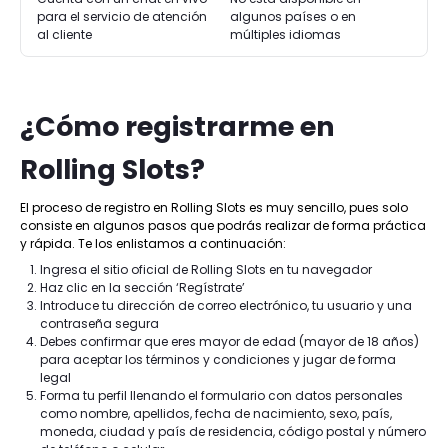
para el servicio de atención
algunos países o en
al cliente
múltiples idiomas
¿Cómo registrarme en
Rolling Slots?
El proceso de registro en Rolling Slots es muy sencillo, pues solo
consiste en algunos pasos que podrás realizar de forma práctica
y rápida. Te los enlistamos a continuación:
Ingresa el sitio oficial de Rolling Slots en tu navegador
Haz clic en la sección ‘Regístrate’
Introduce tu dirección de correo electrónico, tu usuario y una
contraseña segura
Debes confirmar que eres mayor de edad (mayor de 18 años)
para aceptar los términos y condiciones y jugar de forma
legal
Forma tu perfil llenando el formulario con datos personales
como nombre, apellidos, fecha de nacimiento, sexo, país,
moneda, ciudad y país de residencia, código postal y número