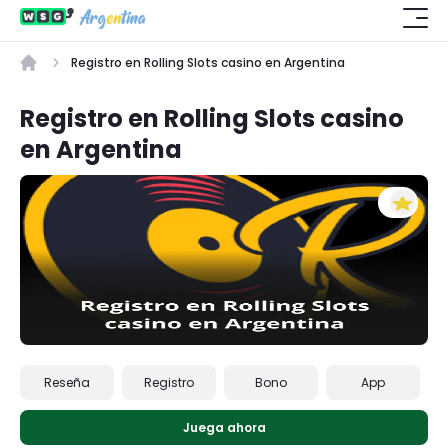
Registro en Rolling Slots casino en Argentina
Registro en Rolling Slots casino
en Argentina
Reseña
Registro
Bono
App
Juega ahora