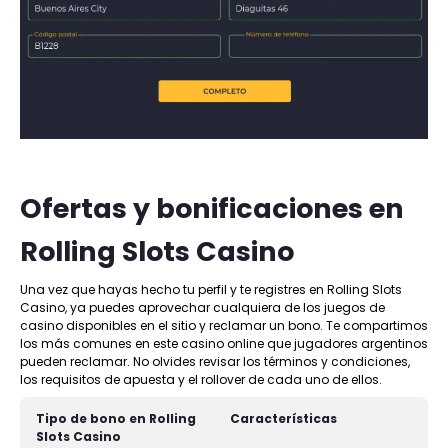
Ofertas y bonificaciones en
Rolling Slots Casino
Una vez que hayas hecho tu perfil y te registres en Rolling Slots
Casino, ya puedes aprovechar cualquiera de los juegos de
casino disponibles en el sitio y reclamar un bono. Te compartimos
los más comunes en este casino online que jugadores argentinos
pueden reclamar. No olvides revisar los términos y condiciones,
los requisitos de apuesta y el rollover de cada uno de ellos.
Tipo de bono en Rolling
Características
Slots Casino