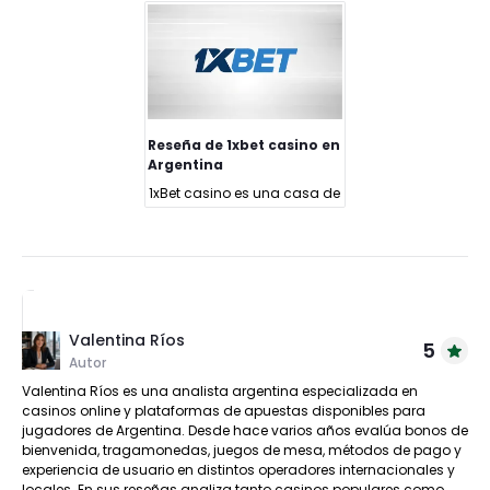
Reseña de 1xbet casino en
Argentina
1xBet casino es una casa de
Valentina Ríos
5
Autor
Valentina Ríos es una analista argentina especializada en
casinos online y plataformas de apuestas disponibles para
jugadores de Argentina. Desde hace varios años evalúa bonos de
bienvenida, tragamonedas, juegos de mesa, métodos de pago y
experiencia de usuario en distintos operadores internacionales y
locales. En sus reseñas analiza tanto casinos populares como