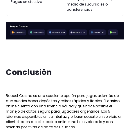
Pagos en efectivo
medio de sucursales o
transferencias
Conclusión
Roobet Casino es una excelente opción para jugar, además de
que puedes hacer depósitos y retiros rápidos y fiables. El casino
online cuenta con una licencia válida y que hace posible el
manejo de datos seguro para jugadores argentinos. Los 5
idiomas disponibles en su interfaz y el buen soporte en servicio al
cliente hacen de este casino online uno bien valorado y con
reseñas positivas de parte de usuarios.