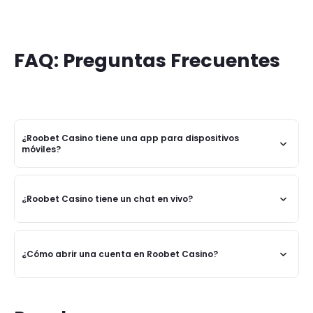
FAQ: Preguntas Frecuentes
¿Roobet Casino tiene una app para dispositivos
móviles?
No. Roobet no cuenta con una app para iOS o Android,
sin embargo, los jugadores pueden ingresar por medio
¿Roobet Casino tiene un chat en vivo?
del navegador web sin importar su sistema operativo.
El sitio cuenta con tecnología HTML5 para jugar desde
Sí. El servicio de atención al cliente en Roobet es muy
cualquier dispositivo sin perder calidad.
bueno, pues está disponible las 24/7 y en varios
¿Cómo abrir una cuenta en Roobet Casino?
idiomas, incluyendo el español. El chat en directo es
manejado por agentes capacitados y eficientes para
El proceso es muy sencillo. Solo debes ingresar al sitio
solucionar problemas.
oficial, dar clic en ‘Registrarse’, introducir datos