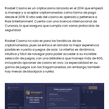
Roobet Casino es un criptocasino lanzado en el 2014 que empezó
a manejar y a aceptar criptomonedas como forma de pago
desde el 2019. El sitio web del casino es operado y pertenece a
Raw Entertainment. Cuenta con una licencia internacional de
Curazao, lo que asegura que cumpla con varios protocolos de
seguridad.
Roobet Casino no solo es para los fanáticos de las
criptomonedas, pues se enfoca en brindar la mejor experiencia
posible en cuanto a juegos de azar. La interfaz es dinámica,
intuitiva y fácil de navegar para poder acceder a su increíble
selección de juegos, con una biblioteca que maneja más de 600,
incluyendo opciones de casino en vivo. La especialidad en su
gama de juegos son las tragamonedas, sin embargo, también
hay mesas de blackjack o ruleta.