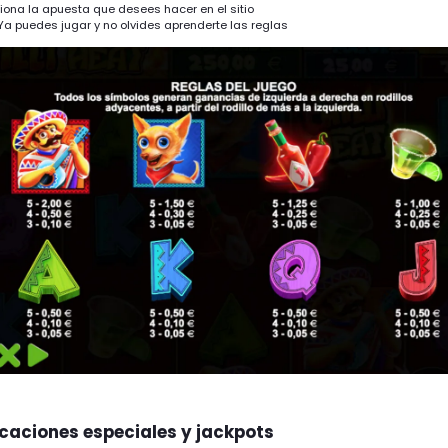
iona la apuesta que desees hacer en el sitio
! Ya puedes jugar y no olvides aprenderte las reglas
icaciones especiales y jackpots