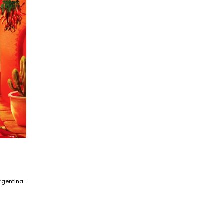
rgentina.