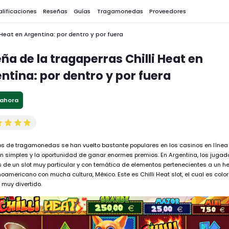
lificaciones
Reseñas
Guías
Tragamonedas
Proveedores
 Heat en Argentina: por dentro y por fuera
ña de la tragaperras Chilli Heat en
ntina: por dentro y por fuera
ahora
os de tragamonedas se han vuelto bastante populares en los casinos en línea
an simples y la oportunidad de ganar enormes premios. En Argentina, los jugad
s de un slot muy particular y con temática de elementos pertenecientes a un 
noamericano con mucha cultura, México. Este es Chilli Heat slot, el cual es colori
 muy divertido.