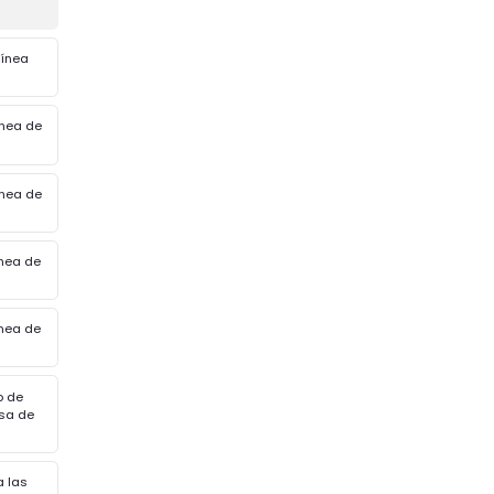
línea
ínea de
ínea de
ínea de
ínea de
o de
lsa de
a las