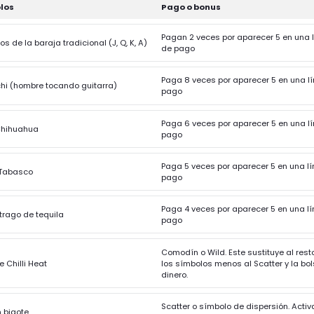
los
Pago o bonus
Pagan 2 veces por aparecer 5 en una 
s de la baraja tradicional (J, Q, K, A)
de pago
Paga 8 veces por aparecer 5 en una l
hi (hombre tocando guitarra)
pago
Paga 6 veces por aparecer 5 en una l
Chihuahua
pago
Paga 5 veces por aparecer 5 en una l
 Tabasco
pago
Paga 4 veces por aparecer 5 en una l
 trago de tequila
pago
Comodín o Wild. Este sustituye al rest
e Chilli Heat
los símbolos menos al Scatter y la bo
dinero.
Scatter o símbolo de dispersión. Activ
n bigote