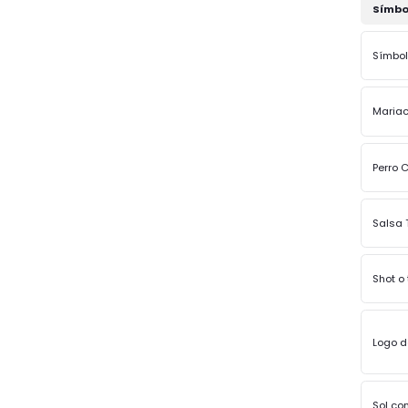
Símbo
Símbolo
Mariac
Perro 
Salsa
Shot o
Logo d
Sol co