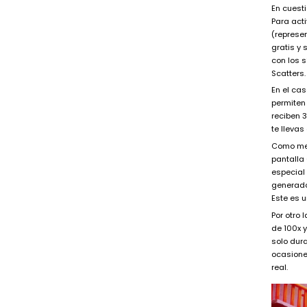
En cuest
Para acti
(represen
gratis y 
con los s
Scatters
En el cas
permiten 
reciben 3
te llevas
Como menc
pantalla 
especial 
generado
Este es u
Por otro 
de 100x y
solo dur
ocasione
real.