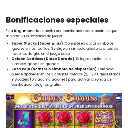
Bonificaciones especiales
Esta tragamonedas cuenta con bonificaciones especiales que
mejoran la experiencia de juego:
Super Stacks (Súper pilas)
: Consiste en apilar símbolos
iguales en los rodillos. Se elige un símbolo aleatorio antes de
hacer cada giro en el juego base.
Golden Goddess (Diosa Dorada)
: Si logras apilar este
símbolo, ganas en grande.
Rosa Roja (Scatter o símbolo de dispersión)
: Este solo
puede aparecer en los 3 carretes medios (2, 3 y 4). Necesitarás
9 Scatters (o 3 acumulaciones) para activar la ronda de
bonificación de giros gratis.