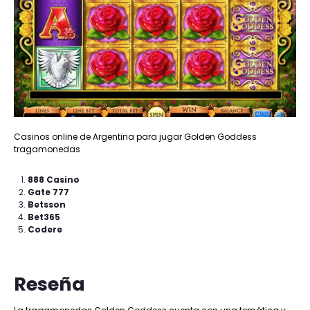
Casinos online de Argentina para jugar Golden Goddess
tragamonedas
888 Casino
Gate 777
Betsson
Bet365
Codere
Reseña