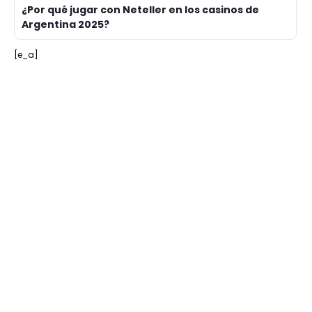
¿Por qué jugar con Neteller en los casinos de
Argentina 2025?
[e_a]