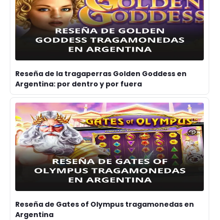
Reseña de la tragaperras Golden Goddess en
Argentina: por dentro y por fuera
Reseña de Gates of Olympus tragamonedas en
Argentina