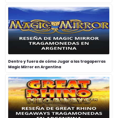
Dentro y fuera de cómo Jugar a las tragaperras
Magic Mirror en Argentina