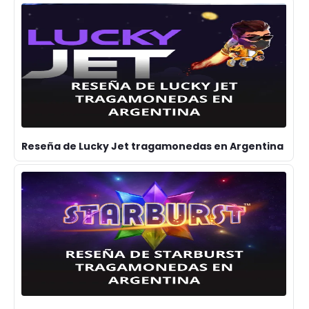
Reseña de Lucky Jet tragamonedas en Argentina