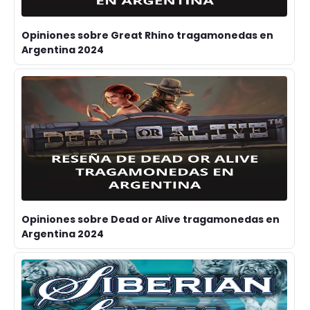
Opiniones sobre Great Rhino tragamonedas en
Argentina 2024
Opiniones sobre Dead or Alive tragamonedas en
Argentina 2024