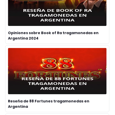
Opiniones sobre Book of Ra tragamonedas en
Argentina 2024
Reseña de 88 Fortunes tragamonedas en
Argentina