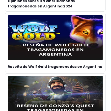
Opiniones sobre Da Vinci Diamonds
tragamonedas en Argentina 2024
Reseña de Wolf Gold tragamonedas en Argentina