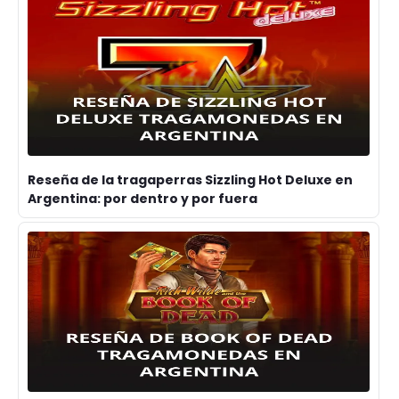
Reseña de la tragaperras Sizzling Hot Deluxe en
Argentina: por dentro y por fuera