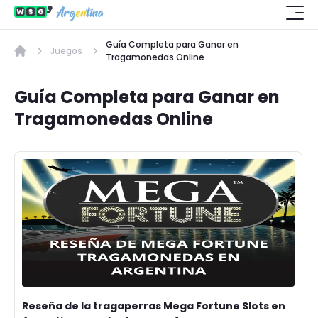
Guía Completa para Ganar en
Juegos
Tragamonedas Online
Guía Completa para Ganar en
Tragamonedas Online
Reseña de la tragaperras Mega Fortune Slots en