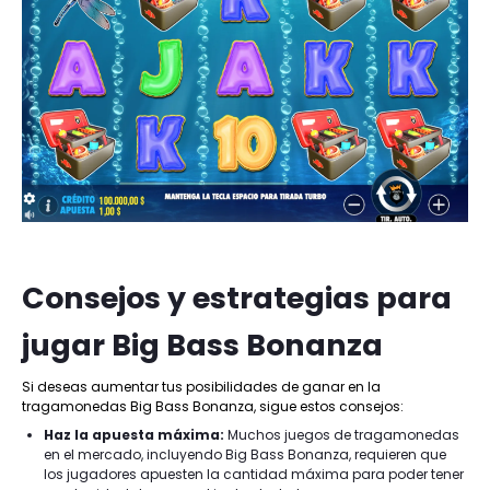
Consejos y estrategias para
jugar Big Bass Bonanza
Si deseas aumentar tus posibilidades de ganar en la
tragamonedas Big Bass Bonanza, sigue estos consejos:
Haz la apuesta máxima:
Muchos juegos de tragamonedas
en el mercado, incluyendo Big Bass Bonanza, requieren que
los jugadores apuesten la cantidad máxima para poder tener