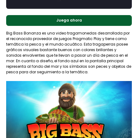
Juega ahora
Big Bass Bonanza es una video tragamonedas desarrollada por
el reconocido proveedor de juegos Pragmatic Play y tiene como
temática la pesca y el mundo acuático. Esta tragaperras posee
gráficos visuales bastante buenos con colores brillantes y
sonidos envolventes que te llevan a pasar un día de pesca en el
mar. En cuanto a diseño, el fondo azul en la pantalla principal
representa al fondo del mar y los símbolos son peces y objetos de
pesca para dar seguimiento a la temática.